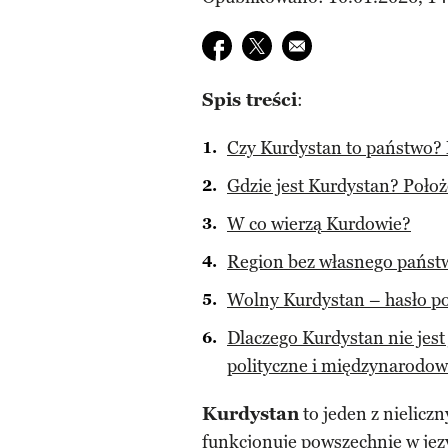
Udostępnij na facebook
Udostępnij na twitter
E-mail do przyjaciela
Spis treści
:
Czy Kurdystan to państwo? 
Gdzie jest Kurdystan? Położ
W co wierzą Kurdowie?
Region bez własnego państ
Wolny Kurdystan – hasło pol
Dlaczego Kurdystan nie je
polityczne i międzynarodo
Kurdystan
to jeden z nielicz
funkcjonuje powszechnie w języ