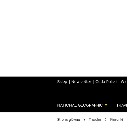
Skip
to
main
content
Sklep
Newsletter
Cuda Polski
Wie
NATIONAL GEOGRAPHIC
TRAV
Strona główna
Traveler
Kierunki