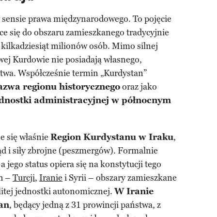
 sensie prawa międzynarodowego. To pojęcie
ce się do obszaru zamieszkanego tradycyjnie
ś kilkadziesiąt milionów osób. Mimo silnej
wej Kurdowie nie posiadają własnego,
wa. Współcześnie termin „Kurdystan”
azwa regionu historycznego
oraz jako
dnostki administracyjnej w północnym
e się właśnie
Region Kurdystanu w Iraku
,
d i siły zbrojne (peszmergów). Formalnie
a jego status opiera się na konstytucji tego
ch –
Turcji
,
Iranie
i Syrii – obszary zamieszkane
itej jednostki autonomicznej.
W Iranie
an
, będący jedną z 31 prowincji państwa, z