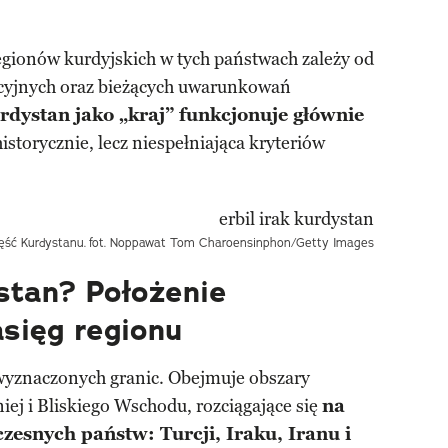
gionów kurdyjskich w tych państwach zależy od
acyjnych oraz bieżących uwarunkowań
rdystan jako „kraj” funkcjonuje głównie
istorycznie, lecz niespełniająca kryteriów
zęść Kurdystanu.
fot. Noppawat Tom Charoensinphon/Getty Images
stan? Położenie
asięg regionu
wyznaczonych granic. Obejmuje obszary
iej i Bliskiego Wschodu, rozciągające się
na
zesnych państw: Turcji, Iraku, Iranu i