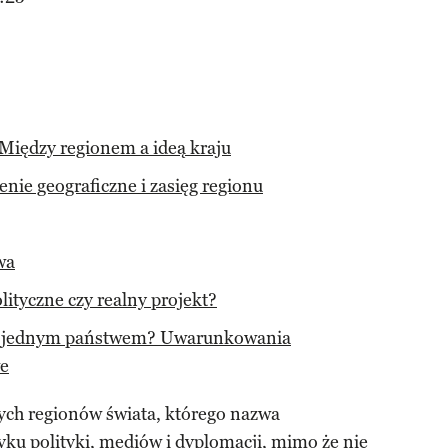
Między regionem a ideą kraju
enie geograficzne i zasięg regionu
wa
ityczne czy realny projekt?
st jednym państwem? Uwarunkowania
we
nych regionów świata, którego nazwa
ku polityki, mediów i dyplomacji, mimo że nie