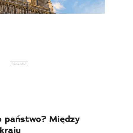
o państwo? Między
kraju