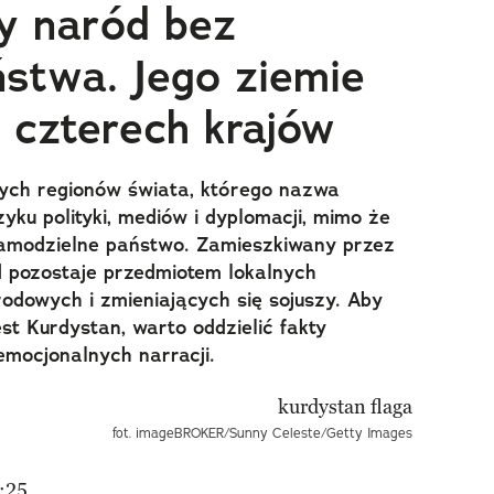
y naród bez
stwa. Jego ziemie
u czterech krajów
znych regionów świata, którego nazwa
yku polityki, mediów i dyplomacji, mimo że
 samodzielne państwo. Zamieszkiwany przez
d pozostaje przedmiotem lokalnych
odowych i zmieniających się sojuszy. Aby
t Kurdystan, warto oddzielić fakty
emocjonalnych narracji.
fot. imageBROKER/Sunny Celeste/Getty Images
:25