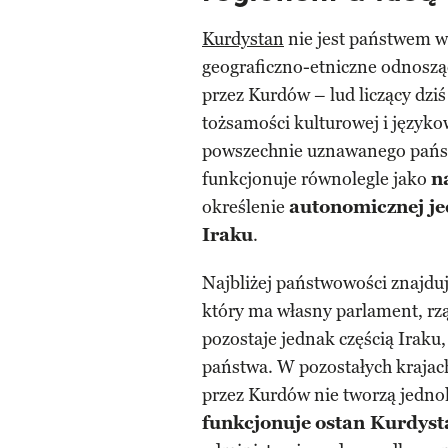
Kurdystan
nie jest państwem w
geograficzno-etniczne odnoszą
przez Kurdów – lud liczący dzi
tożsamości kulturowej i języko
powszechnie uznawanego państ
funkcjonuje równolegle jako
n
określenie
autonomicznej je
Iraku
.
Najbliżej państwowości znajduj
który ma własny parlament, rzą
pozostaje jednak częścią Iraku, 
państwa. W pozostałych kraja
przez Kurdów nie tworzą jednol
funkcjonuje
ostan Kurdyst