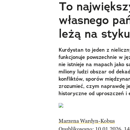
To największ
własnego pań
leżą na styk
Kurdystan to jeden z nielic
funkcjonuje powszechnie w jęz
nie istnieje na mapach jako
miliony ludzi obszar od deka
konfliktów, sporów międzynar
zrozumieć, czym naprawdę jes
historyczne od uproszczeń i 
Marzena Wardyn-Kobus
Opublikowano: 10.01.2026, 14