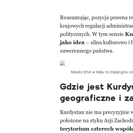
Reasumując, pozycja prawna re
krajowych regulacji administr
politycznych. W tym sensie
Ku
jako idea
– silna kulturowo i h
suwerennego państwa.
Miasto Erbil w Iraku to tradycyjna c
Gdzie jest Kurdy
geograficzne i z
Kurdystan nie ma precyzyjnie 
położone na styku Azji Zachodn
terytorium czterech współc