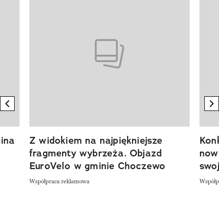
previous element
n
ina
Z widokiem na najpiękniejsze
Kon
fragmenty wybrzeża. Objazd
now
EuroVelo w gminie Choczewo
swoj
Współpraca reklamowa
Współp