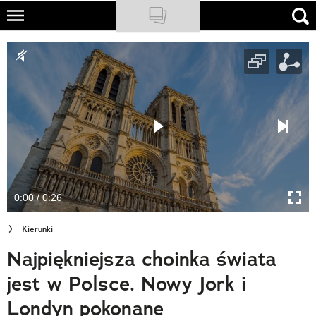
Skip
to
NATIONAL GEOGRAPHIC
main
content
TRAVELER
PODCASTY
Sklep
Newsletter
0:00 / 0:26
Cuda Polski
Kierunki
Wielki Konkurs Fotograficzny
Najpiękniejsza choinka świata
Trendbook Podróżniczy
jest w Polsce. Nowy Jork i
Polecane
Londyn pokonane