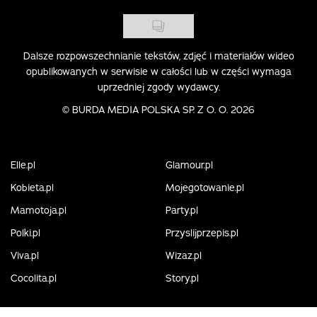
Dalsze rozpowszechnianie tekstów, zdjęć i materiałów wideo
opublikowanych w serwisie w całości lub w części wymaga
uprzedniej zgody wydawcy.
©
BURDA MEDIA POLSKA SP. Z O. O. 2026
Elle.pl
Glamour.pl
Kobieta.pl
Mojegotowanie.pl
Mamotoja.pl
Party.pl
Polki.pl
Przyslijprzepis.pl
Viva.pl
Wizaz.pl
Cocolita.pl
Story.pl