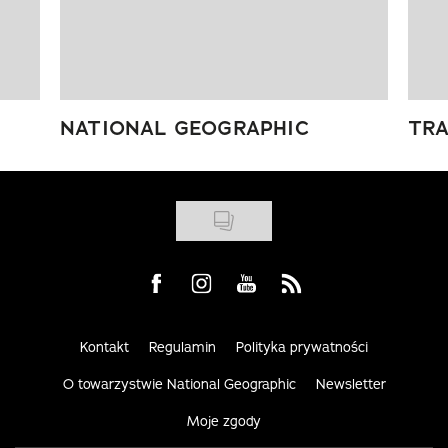
NATIONAL GEOGRAPHIC
TRA
Visit us on Facebook
Visit us on Instagram
Visit us on Youtube
Visit us on Rss
Kontakt
Regulamin
Polityka prywatności
O towarzystwie National Geographic
Newsletter
Moje zgody