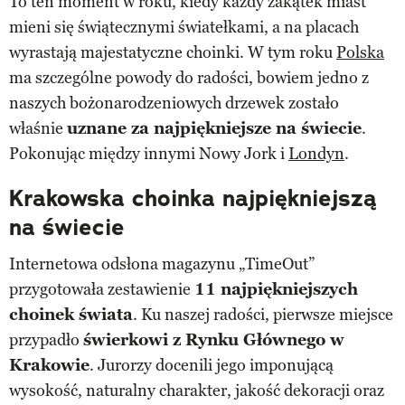
To ten moment w roku, kiedy każdy zakątek miast
mieni się świątecznymi światełkami, a na placach
wyrastają majestatyczne choinki. W tym roku
Polska
ma szczególne powody do radości, bowiem jedno z
naszych bożonarodzeniowych drzewek zostało
właśnie
uznane za najpiękniejsze na świecie
.
Pokonując między innymi Nowy Jork i
Londyn
.
Krakowska choinka najpiękniejszą
na świecie
Internetowa odsłona magazynu „TimeOut”
przygotowała zestawienie
11 najpiękniejszych
choinek świata
. Ku naszej radości, pierwsze miejsce
przypadło
świerkowi z Rynku Głównego w
Krakowie
. Jurorzy docenili jego imponującą
wysokość, naturalny charakter, jakość dekoracji oraz