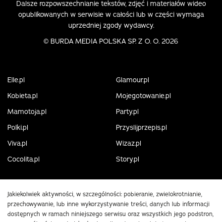
Dalsze rozpowszechnianie tekstów, zdjęć i materiałów wideo
opublikowanych w serwisie w całości lub w części wymaga
uprzedniej zgody wydawcy.
©
BURDA MEDIA POLSKA SP. Z O. O. 2026
Elle.pl
Glamour.pl
Kobieta.pl
Mojegotowanie.pl
Mamotoja.pl
Party.pl
Polki.pl
Przyslijprzepis.pl
Viva.pl
Wizaz.pl
Cocolita.pl
Story.pl
Jakiekolwiek aktywności, w szczególności: pobieranie, zwielokrotnianie,
przechowywanie, lub inne wykorzystywanie treści, danych lub informacji
dostępnych w ramach niniejszego serwisu oraz wszystkich jego podstron,