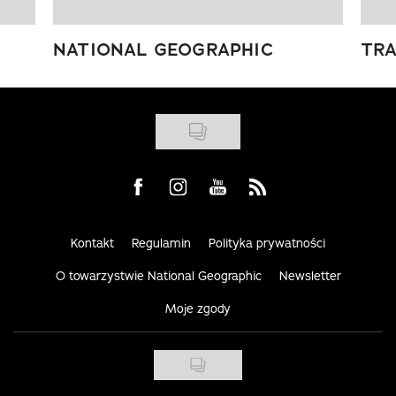
NATIONAL GEOGRAPHIC
TRA
Visit us on Facebook
Visit us on Instagram
Visit us on Youtube
Visit us on Rss
Kontakt
Regulamin
Polityka prywatności
O towarzystwie National Geographic
Newsletter
Moje zgody