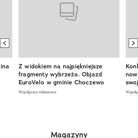
previous element
n
ina
Z widokiem na najpiękniejsze
Kon
fragmenty wybrzeża. Objazd
now
EuroVelo w gminie Choczewo
swoj
Współpraca reklamowa
Współp
Magazyny