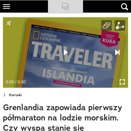
Skip
to
NATIONAL GEOGRAPHIC
main
content
TRAVELER
PODCASTY
Sklep
Newsletter
0:00 / 0:30
Cuda Polski
Kierunki
Wielki Konkurs Fotograficzny
Grenlandia zapowiada pierwszy
Trendbook Podróżniczy
półmaraton na lodzie morskim.
Polecane
Czy wyspa stanie się