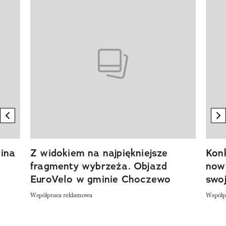
Pokazywanie elementu 1 z 20
previous element
n
ina
Z widokiem na najpiękniejsze
Kon
fragmenty wybrzeża. Objazd
now
EuroVelo w gminie Choczewo
swoj
Współpraca reklamowa
Współp