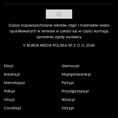
Dalsze rozpowszechnianie tekstów, zdjęć i materiałów wideo
opublikowanych w serwisie w całości lub w części wymaga
uprzedniej zgody wydawcy.
©
BURDA MEDIA POLSKA SP. Z O. O. 2026
Elle.pl
Glamour.pl
Kobieta.pl
Mojegotowanie.pl
Mamotoja.pl
Party.pl
Polki.pl
Przyslijprzepis.pl
Viva.pl
Wizaz.pl
Cocolita.pl
Story.pl