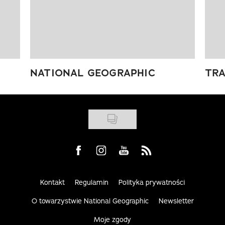
NATIONAL GEOGRAPHIC
TRA
Visit us on Facebook
Visit us on Instagram
Visit us on Youtube
Visit us on Rss
Kontakt
Regulamin
Polityka prywatności
O towarzystwie National Geographic
Newsletter
Moje zgody