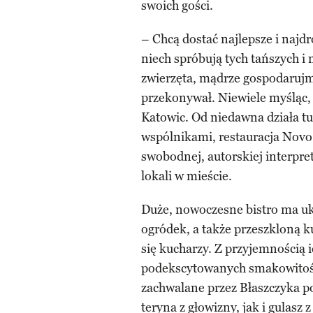
swoich gości.
– Chcą dostać najlepsze i najd
niech spróbują tych tańszych i
zwierzęta, mądrze gospodaruj
przekonywał. Niewiele myśląc,
Katowic. Od niedawna działa t
wspólnikami, restauracja Novo. 
swobodnej, autorskiej interpret
lokali w mieście.
Duże, nowoczesne bistro ma ukry
ogródek, a także przeszkloną k
się kucharzy. Z przyjemnością
podekscytowanych smakowitośc
zachwalane przez Błaszczyka p
teryna z głowizny, jak i gulasz