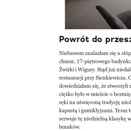
Powrót do przes
Niebawem znalazłam się u stóp
chmur, 17-piętrowego budynku w
Żwirki i Wigury. Stąd już nieda
restauracji przy Sienkiewicza. O
dowiedziałam się, że stworzyli m
ciężko było w mieście o bezmię
ręki na uświęconą tradycję nie
kapustą i gumiklyjzami. Teraz t
serwuje tę niedzielną klasykę w
buraków.