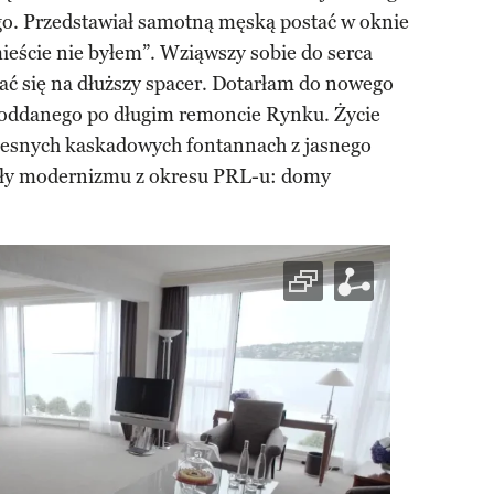
go. Przedstawiał samotną męską postać w oknie
eście nie byłem”. Wziąwszy sobie do serca
ać się na dłuższy spacer. Dotarłam do nowego
oddanego po długim remoncie Rynku. Życie
zesnych kaskadowych fontannach z jasnego
rły modernizmu z okresu PRL-u: domy