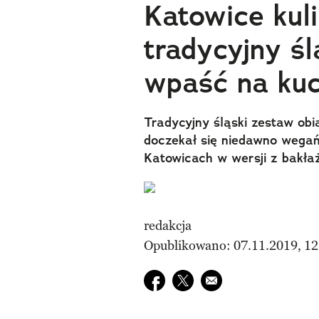
Katowice kuli
tradycyjny śl
wpaść na kuc
Tradycyjny śląski zestaw obi
doczekał się niedawno wegańs
Katowicach w wersji z bakłaż
redakcja
Opublikowano: 07.11.2019, 12
Udostępnij na facebook
Udostępnij na twitter
E-mail do przyjaciela