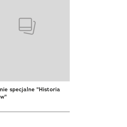
ie specjalne "Historia
ów"