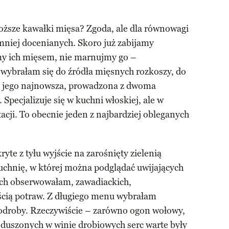
roższe kawałki mięsa? Zgoda, ale dla równowagi
 mniej docenianych. Skoro już zabijamy
my ich mięsem, nie marnujmy go –
 wybrałam się do źródła mięsnych rozkoszy, do
u jego najnowsza, prowadzona z dwoma
Specjalizuje się w kuchni włoskiej, ale w
acji. To obecnie jeden z najbardziej obleganych
te z tyłu wyjście na zarośnięty zielenią
uchnię, w której można podglądać uwijających
 ich obserwowałam, zawadiackich,
ią potraw. Z długiego menu wybrałam
odroby. Rzeczywiście – zarówno ogon wołowy,
 z duszonych w winie drobiowych serc warte były