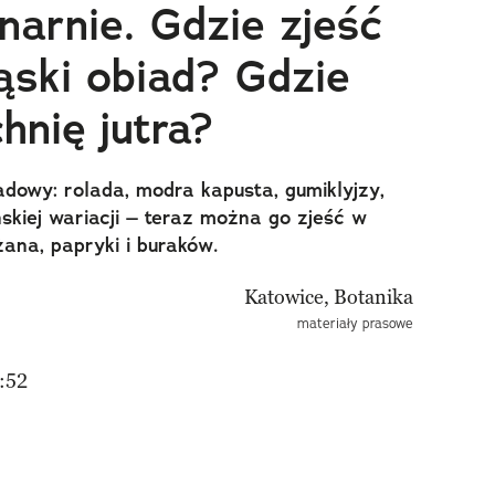
narnie. Gdzie zjeść
ąski obiad? Gdzie
hnię jutra?
adowy: rolada, modra kapusta, gumiklyjzy,
kiej wariacji – teraz można go zjeść w
ana, papryki i buraków.
materiały prasowe
:52