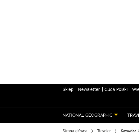
Skip
to
main
content
Sklep
Newsletter
Cuda Polski
Wie
NATIONAL GEOGRAPHIC
TRAV
Strona główna
Traveler
Katowice k