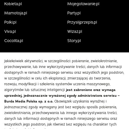
Kobieta.pl
Mojegotowanie.pl
Mamotoja.pl
Party.pl
Polki.pl
Przyslijprzepis.pl
Viva.pl
Wizaz.pl
Cocolita.pl
Story.pl
Jakiekolwiek aktywności, w szczególności: pobieranie, zwielokrotnianie,
przechowywanie, lub inne wykorzystywanie treści, danych lub informacji
dostępnych w ramach niniejszego serwisu oraz wszystkich jego podstron,
w szczególności w celu ich eksploracji, zmierzającej do tworzenia,
rozwoju, modyfikacji i szkolenia systemów uczenia maszynowego,
algorytmów lub sztucznej inteligencji
jest zabronione oraz wymaga
uprzedniej, jednoznacznie wyrażonej zgody administratora serwisu –
Burda Media Polska sp. z o.o.
Obowiązek uzyskania wyraźnej i
jednoznacznej zgody wymagany jest bez względu sposób pobierania,
zwielokrotniania, przechowywania lub innego wykorzystywania treści,
danych lub informacji dostępnych w ramach niniejszego serwisu oraz
wszystkich jego podstron, jak również bez względu na charakter tych