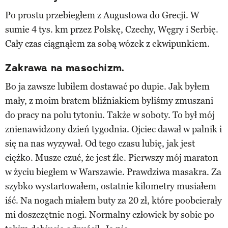
Po prostu przebiegłem z Augustowa do Grecji. W
sumie 4 tys. km przez Polskę, Czechy, Węgry i Serbię.
Cały czas ciągnąłem za sobą wózek z ekwipunkiem.
Zakrawa na masochizm.
Bo ja zawsze lubiłem dostawać po dupie. Jak byłem
mały, z moim bratem bliźniakiem byliśmy zmuszani
do pracy na polu tytoniu. Także w soboty. To był mój
znienawidzony dzień tygodnia. Ojciec dawał w palnik i
się na nas wyzywał. Od tego czasu lubię, jak jest
ciężko. Musze czuć, że jest źle. Pierwszy mój maraton
w życiu biegłem w Warszawie. Prawdziwa masakra. Za
szybko wystartowałem, ostatnie kilometry musiałem
iść. Na nogach miałem buty za 20 zł, które poobcierały
mi doszczętnie nogi. Normalny człowiek by sobie po