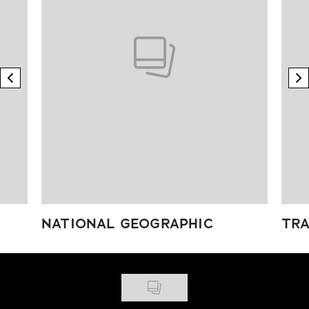
previous element
n
NATIONAL GEOGRAPHIC
TRA