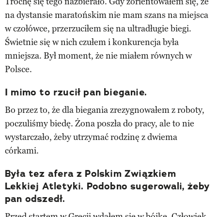
Trochę się tego nazbierało. Gdy zorientowałem się, że
na dystansie maratońskim nie mam szans na miejsca
w czołówce, przerzuciłem się na ultradługie biegi.
Świetnie się w nich czułem i konkurencja była
mniejsza. Był moment, że nie miałem równych w
Polsce.
I mimo to rzucił pan bieganie.
Bo przez to, że dla biegania zrezygnowałem z roboty,
poczuliśmy biedę. Żona poszła do pracy, ale to nie
wystarczało, żeby utrzymać rodzinę z dwiema
córkami.
Była tez afera z Polskim Związkiem
Lekkiej Atletyki. Podobno sugerowali, żeby
pan odszedł.
Przed startem w Grecji wdałem się w bójkę. Człowiek