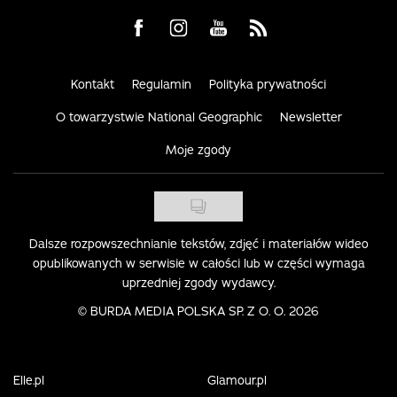
Visit us on Facebook
Visit us on Instagram
Visit us on Youtube
Visit us on Rss
Kontakt
Regulamin
Polityka prywatności
O towarzystwie National Geographic
Newsletter
Moje zgody
Dalsze rozpowszechnianie tekstów, zdjęć i materiałów wideo
opublikowanych w serwisie w całości lub w części wymaga
uprzedniej zgody wydawcy.
©
BURDA MEDIA POLSKA SP. Z O. O. 2026
Elle.pl
Glamour.pl