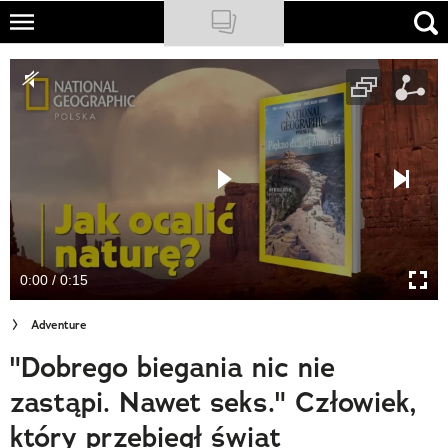
Skip
to
NATIONAL GEOGRAPHIC
main
content
TRAVELER
PODCASTY
Sklep
Newsletter
0:00 / 0:15
Cuda Polski
Adventure
Wielki Konkurs Fotograficzny
"Dobrego biegania nic nie
Trendbook Podróżniczy
zastąpi. Nawet seks." Człowiek,
Polecane
który przebiegł świat