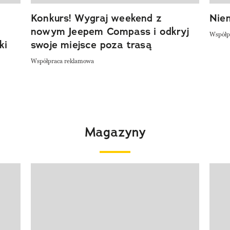
Konkurs! Wygraj weekend z
Niem
nowym Jeepem Compass i odkryj
Współp
ki
swoje miejsce poza trasą
Współpraca reklamowa
Magazyny
Pokazywanie elementu 1 z 4