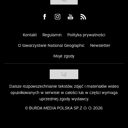
Visit us on Facebook
Visit us on Instagram
Visit us on Youtube
Visit us on Rss
Kontakt
Regulamin
Polityka prywatności
O towarzystwie National Geographic
Newsletter
Moje zgody
Dalsze rozpowszechnianie tekstów, zdjęć i materiałów wideo
opublikowanych w serwisie w całości lub w części wymaga
uprzedniej zgody wydawcy.
©
BURDA MEDIA POLSKA SP. Z O. O. 2026