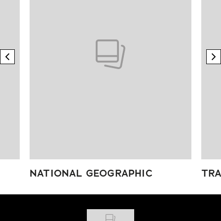
previous element
n
NATIONAL GEOGRAPHIC
TRA