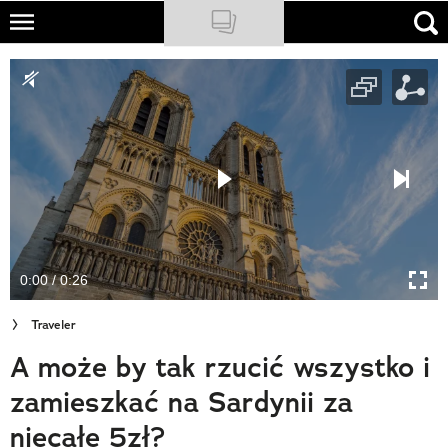
Skip
to
NATIONAL GEOGRAPHIC
main
content
TRAVELER
PODCASTY
Sklep
Newsletter
0:00 / 0:26
Cuda Polski
Traveler
Wielki Konkurs Fotograficzny
A może by tak rzucić wszystko i
Trendbook Podróżniczy
zamieszkać na Sardynii za
Polecane
niecałe 5zł?