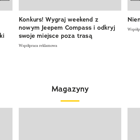
Konkurs! Wygraj weekend z
Niem
nowym Jeepem Compass i odkryj
Współp
ki
swoje miejsce poza trasą
Współpraca reklamowa
Magazyny
Pokazywanie elementu 1 z 4