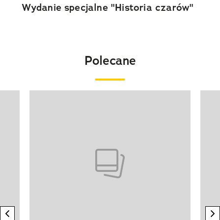
Wydanie specjalne "Historia czarów"
Polecane
Pokazywanie elementu 1 z 20
previous element
n