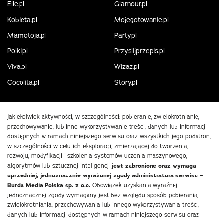
Elle.pl
Glamour.pl
Kobieta.pl
Mojegotowanie.pl
Mamotoja.pl
Party.pl
Polki.pl
Przyslijprzepis.pl
Viva.pl
Wizaz.pl
Cocolita.pl
Story.pl
Jakiekolwiek aktywności, w szczególności: pobieranie, zwielokrotnianie,
przechowywanie, lub inne wykorzystywanie treści, danych lub informacji
dostępnych w ramach niniejszego serwisu oraz wszystkich jego podstron,
w szczególności w celu ich eksploracji, zmierzającej do tworzenia,
rozwoju, modyfikacji i szkolenia systemów uczenia maszynowego,
algorytmów lub sztucznej inteligencji
jest zabronione oraz wymaga
uprzedniej, jednoznacznie wyrażonej zgody administratora serwisu –
Burda Media Polska sp. z o.o.
Obowiązek uzyskania wyraźnej i
jednoznacznej zgody wymagany jest bez względu sposób pobierania,
zwielokrotniania, przechowywania lub innego wykorzystywania treści,
danych lub informacji dostępnych w ramach niniejszego serwisu oraz