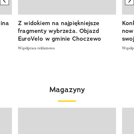
previous element
n
ina
Z widokiem na najpiękniejsze
Kon
fragmenty wybrzeża. Objazd
now
EuroVelo w gminie Choczewo
swoj
Współpraca reklamowa
Współp
Magazyny
Pokazywanie elementu 1 z 4