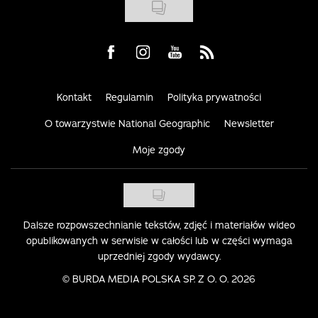
Visit us on Facebook
Visit us on Instagram
Visit us on Youtube
Visit us on Rss
Kontakt
Regulamin
Polityka prywatności
O towarzystwie National Geographic
Newsletter
Moje zgody
Dalsze rozpowszechnianie tekstów, zdjęć i materiałów wideo
opublikowanych w serwisie w całości lub w części wymaga
uprzedniej zgody wydawcy.
©
BURDA MEDIA POLSKA SP. Z O. O. 2026