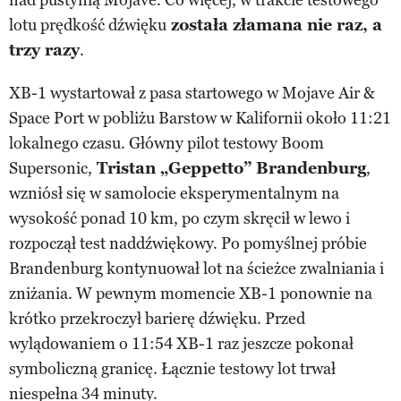
lotu prędkość dźwięku
została złamana nie raz, a
trzy razy
.
XB-1 wystartował z pasa startowego w Mojave Air &
Space Port w pobliżu Barstow w Kalifornii około 11:21
lokalnego czasu. Główny pilot testowy Boom
Supersonic,
Tristan „Geppetto” Brandenburg
,
wzniósł się w samolocie eksperymentalnym na
wysokość ponad 10 km, po czym skręcił w lewo i
rozpoczął test naddźwiękowy. Po pomyślnej próbie
Brandenburg kontynuował lot na ścieżce zwalniania i
zniżania. W pewnym momencie XB-1 ponownie na
krótko przekroczył barierę dźwięku. Przed
wylądowaniem o 11:54 XB-1 raz jeszcze pokonał
symboliczną granicę. Łącznie testowy lot trwał
niespełna 34 minuty.