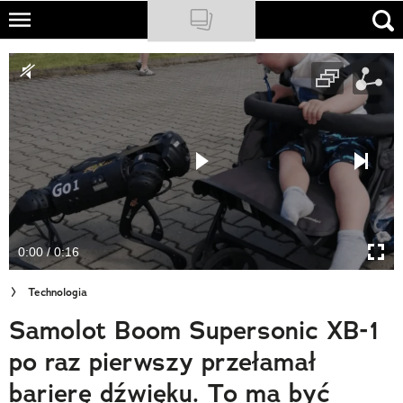
Skip
to
NATIONAL GEOGRAPHIC
main
content
TRAVELER
PODCASTY
Sklep
Newsletter
0:00 / 0:16
Cuda Polski
Technologia
Wielki Konkurs Fotograficzny
Samolot Boom Supersonic XB-1
Trendbook Podróżniczy
po raz pierwszy przełamał
Polecane
barierę dźwięku. To ma być