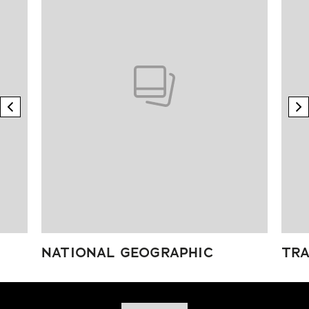
previous element
n
NATIONAL GEOGRAPHIC
TRA