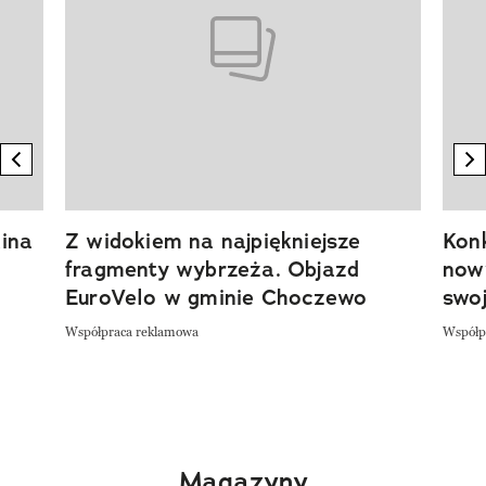
previous element
n
ina
Z widokiem na najpiękniejsze
Kon
fragmenty wybrzeża. Objazd
now
EuroVelo w gminie Choczewo
swoj
Współpraca reklamowa
Współp
Magazyny