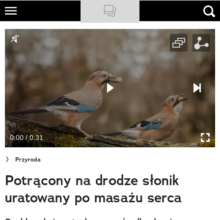
Skip
to
NATIONAL GEOGRAPHIC
main
content
TRAVELER
PODCASTY
Sklep
Newsletter
0:00 / 0:31
Cuda Polski
Przyroda
Wielki Konkurs Fotograficzny
Potrącony na drodze słonik
Trendbook Podróżniczy
uratowany po masażu serca
Polecane