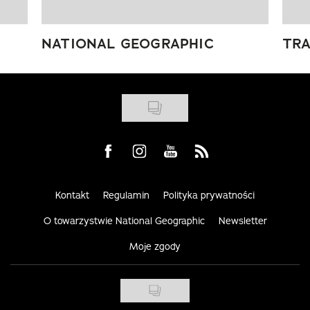
NATIONAL GEOGRAPHIC
TRA
Visit us on Facebook
Visit us on Instagram
Visit us on Youtube
Visit us on Rss
Kontakt
Regulamin
Polityka prywatności
O towarzystwie National Geographic
Newsletter
Moje zgody