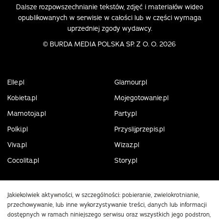
Dalsze rozpowszechnianie tekstów, zdjęć i materiałów wideo
opublikowanych w serwisie w całości lub w części wymaga
uprzedniej zgody wydawcy.
©
BURDA MEDIA POLSKA SP. Z O. O. 2026
Elle.pl
Glamour.pl
Kobieta.pl
Mojegotowanie.pl
Mamotoja.pl
Party.pl
Polki.pl
Przyslijprzepis.pl
Viva.pl
Wizaz.pl
Cocolita.pl
Story.pl
Jakiekolwiek aktywności, w szczególności: pobieranie, zwielokrotnianie,
przechowywanie, lub inne wykorzystywanie treści, danych lub informacji
dostępnych w ramach niniejszego serwisu oraz wszystkich jego podstron,