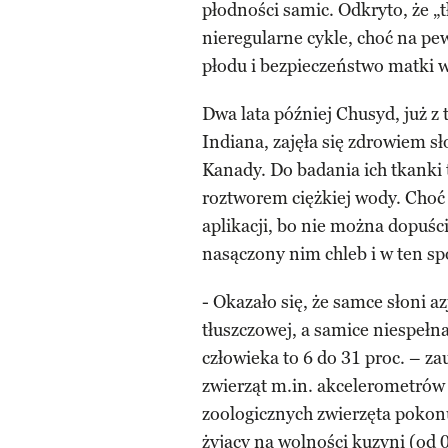
płodności samic. Odkryto, że „t
nieregularne cykle, choć na p
płodu i bezpieczeństwo matki 
Dwa lata później Chusyd, już z 
Indiana, zajęła się zdrowiem s
Kanady. Do badania ich tkanki
roztworem ciężkiej wody. Choć 
aplikacji, bo nie można dopuści
nasączony nim chleb i w ten s
- Okazało się, że samce słoni a
tłuszczowej, a samice niespełn
człowieka to 6 do 31 proc. – z
zwierząt m.in. akcelerometrów
zoologicznych zwierzęta pokonu
żyjący na wolności kuzyni (od 