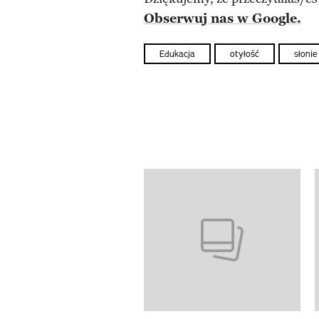
Obserwuj nas w Google.
Edukacja
otyłość
słonie
previous element
Pokazywanie elementów od 1 d