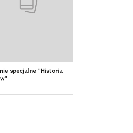
ie specjalne "Historia
ów"