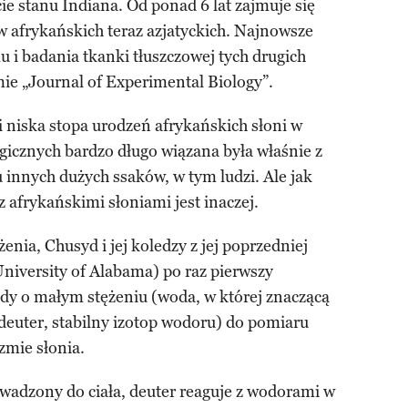
e stanu Indiana. Od ponad 6 lat zajmuje się
rw afrykańskich teraz azjatyckich. Najnowsze
 i badania tkanki tłuszczowej tych drugich
ie „Journal of Experimental Biology”.
 niska stopa urodzeń afrykańskich słoni w
icznych bardzo długo wiązana była właśnie z
 u innych dużych ssaków, w tym ludzi. Ale jak
 afrykańskimi słoniami jest inaczej.
nia, Chusyd i jej koledzy z jej poprzedniej
University of Alabama) po raz pierwszy
ody o małym stężeniu (woda, w której znaczącą
euter, stabilny izotop wodoru) do pomiaru
zmie słonia.
owadzony do ciała, deuter reaguje z wodorami w