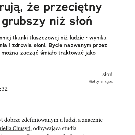
ują, że przeciętny
 grubszy niż słoń
niej tkanki tłuszczowej niż ludzie - wynika
nia i zdrowia słoni. Bycie nazwanym przez
ą" można zacząć śmiało traktować jako
Getty Images
:32
yt dobrze zdefiniowanym u ludzi, a znacznie
iella Chusyd
, odbywająca studia