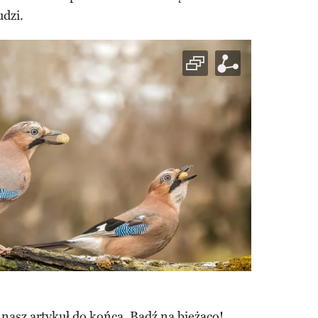
dzi.​
 nasz artykuł do końca. Bądź na bieżąco!