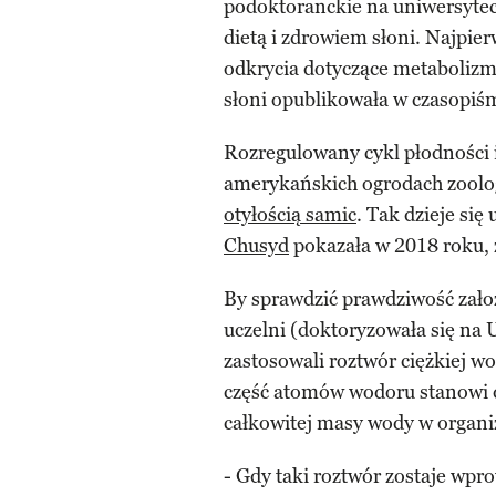
podoktoranckie na uniwersyteci
dietą i zdrowiem słoni. Najpie
odkrycia dotyczące metabolizmu
słoni opublikowała w czasopiśm
Rozregulowany cykl płodności i
amerykańskich ogrodach zoolog
otyłością samic
. Tak dzieje się
Chusyd
pokazała w 2018 roku, z
By sprawdzić prawdziwość założe
uczelni (doktoryzowała się na 
zastosowali roztwór ciężkiej w
część atomów wodoru stanowi d
całkowitej masy wody w organi
- Gdy taki roztwór zostaje wpr