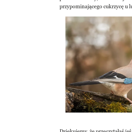
przypominającego cukrzycę u lu
Dziękujemy, że przeczytałaś/eś