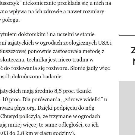
łuszczyk” niekoniecznie przekłada się u nich na
ewno wpływa na ich zdrowie a nawet rozmiary
w połogu.
tytułem doktorskim i na uczelni w stanie
łoni azjatyckich w ogrodach zoologicznych USA i
 tłuszczowej ponownie zastosowała metodę z
skuteczna, technika jest nieco trudna w
ć do rozlewania się roztworu. Słonie jadły więc
posób dokończono badanie.
Pokazy
zjatyckich mają średnio 8,5 proc. tkanki
a 10 proc. Dla porównania, „zdrowe widełki” u
auważa
phys.org
. Dzięki podpięciu do nóg
 Chusyd policzyła, że trzymane w ogrodach
ją mniej więcej te same odległości, co ich
0,03 do 2,8 km w ciągu godziny).