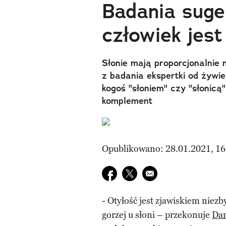
Badania suger
człowiek jest
Słonie mają proporcjonalnie m
z badania ekspertki od żywie
kogoś "słoniem" czy "słonic
komplement
Opublikowano: 28.01.2021, 16
Udostępnij na facebook
Udostępnij na twitter
E-mail do przyjaciela
- Otyłość jest zjawiskiem niezb
gorzej u słoni – przekonuje
Dan