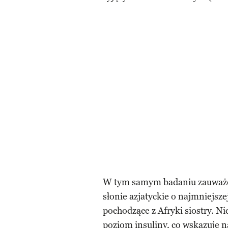
W tym samym badaniu zauważon
słonie azjatyckie o najmniejszej
pochodzące z Afryki siostry. Nie
poziom insuliny, co wskazuje n