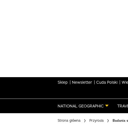
Skip
to
main
content
Sklep
Newsletter
Cuda Polski
Wie
NATIONAL GEOGRAPHIC
TRAV
Strona główna
Przyroda
Badania s