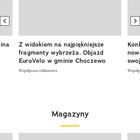
previous element
n
ina
Z widokiem na najpiękniejsze
Kon
fragmenty wybrzeża. Objazd
now
EuroVelo w gminie Choczewo
swoj
Współpraca reklamowa
Współp
Magazyny