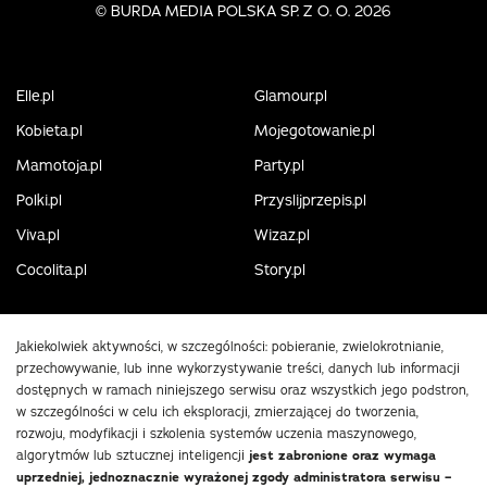
©
BURDA MEDIA POLSKA SP. Z O. O. 2026
Elle.pl
Glamour.pl
Kobieta.pl
Mojegotowanie.pl
Mamotoja.pl
Party.pl
Polki.pl
Przyslijprzepis.pl
Viva.pl
Wizaz.pl
Cocolita.pl
Story.pl
Jakiekolwiek aktywności, w szczególności: pobieranie, zwielokrotnianie,
przechowywanie, lub inne wykorzystywanie treści, danych lub informacji
dostępnych w ramach niniejszego serwisu oraz wszystkich jego podstron,
w szczególności w celu ich eksploracji, zmierzającej do tworzenia,
rozwoju, modyfikacji i szkolenia systemów uczenia maszynowego,
algorytmów lub sztucznej inteligencji
jest zabronione oraz wymaga
uprzedniej, jednoznacznie wyrażonej zgody administratora serwisu –