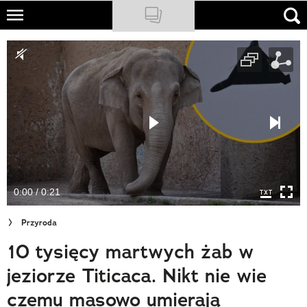
Skip
to
NATIONAL GEOGRAPHIC
main
content
TRAVELER
PODCASTY
Sklep
Newsletter
0:00 / 0:21
Cuda Polski
Przyroda
Wielki Konkurs Fotograficzny
10 tysięcy martwych żab w
Trendbook Podróżniczy
jeziorze Titicaca. Nikt nie wie
Polecane
czemu masowo umierają