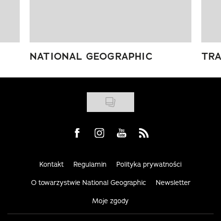
NATIONAL GEOGRAPHIC
TRA
Visit us on Facebook
Visit us on Instagram
Visit us on Youtube
Visit us on Rss
Kontakt
Regulamin
Polityka prywatności
O towarzystwie National Geographic
Newsletter
Moje zgody