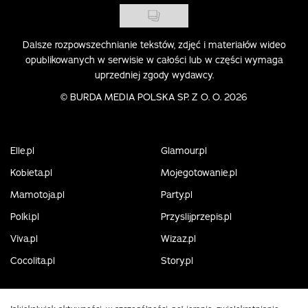
Dalsze rozpowszechnianie tekstów, zdjęć i materiałów wideo
opublikowanych w serwisie w całości lub w części wymaga
uprzedniej zgody wydawcy.
©
BURDA MEDIA POLSKA SP. Z O. O. 2026
Elle.pl
Glamour.pl
Kobieta.pl
Mojegotowanie.pl
Mamotoja.pl
Party.pl
Polki.pl
Przyslijprzepis.pl
Viva.pl
Wizaz.pl
Cocolita.pl
Story.pl