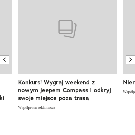
previous element
n
Konkurs! Wygraj weekend z
Niem
nowym Jeepem Compass i odkryj
Współp
ki
swoje miejsce poza trasą
Współpraca reklamowa