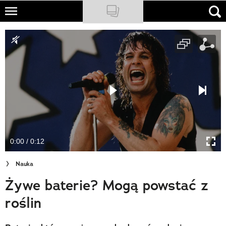
Skip
to
NATIONAL GEOGRAPHIC
main
content
TRAVELER
PODCASTY
Sklep
Newsletter
0:00 / 0:12
Cuda Polski
Nauka
Wielki Konkurs Fotograficzny
Żywe baterie? Mogą powstać z
Trendbook Podróżniczy
roślin
Polecane