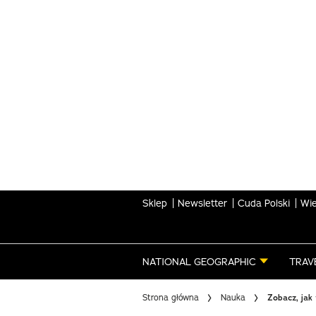
Skip
to
main
content
Sklep
Newsletter
Cuda Polski
Wie
NATIONAL GEOGRAPHIC
TRAV
Strona główna
Nauka
Zobacz, jak 