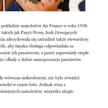
a pokładzie samolotów Air France w roku 1938.
, takich jak Paryż-Nowy Jork (trwających
nia zdecydowała się zatrudnić także stewardesy.
sób, aby męska obsługa odpowiadała za
anie ich pasażerom, a panie zapewniały ciepłe
tu i dbały o dobre samopoczucie pasażerów
ły wówczas mikrofonem, nie było również
iedzi w czasie lotu. Jednak wraz z
śniejszych samolotów, wszystko uległo