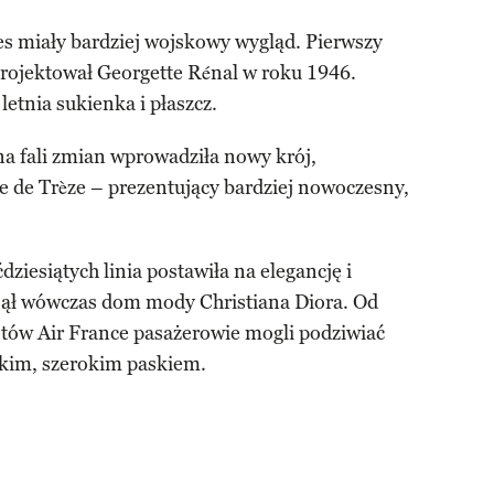
 miały bardziej wojskowy wygląd. Pierwszy
aprojektował Georgette Rénal w roku 1946.
 letnia sukienka i płaszcz.
 na fali zmian wprowadziła nowy krój,
e de Trèze – prezentujący bardziej nowoczesny,
dziesiątych linia postawiła na elegancję i
ął wówczas dom mody Christiana Diora. Od
tów Air France pasażerowie mogli podziwiać
skim, szerokim paskiem.