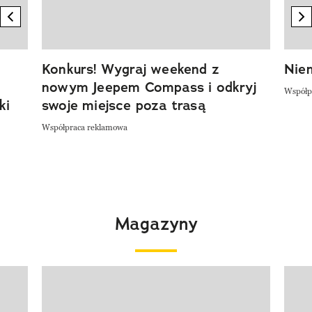
previous element
n
Konkurs! Wygraj weekend z
Niem
nowym Jeepem Compass i odkryj
Współp
ki
swoje miejsce poza trasą
Współpraca reklamowa
Magazyny
Pokazywanie elementu 1 z 4