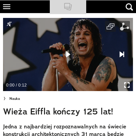
Skip
to
NATIONAL GEOGRAPHIC
main
content
TRAVELER
PODCASTY
Sklep
Newsletter
0:00 / 0:12
Cuda Polski
Nauka
Wielki Konkurs Fotograficzny
Wieża Eiffla kończy 125 lat!
Trendbook Podróżniczy
Jedna z najbardziej rozpoznawalnych na świecie
Polecane
konstrukcji architektonicznych 31 marca będzie