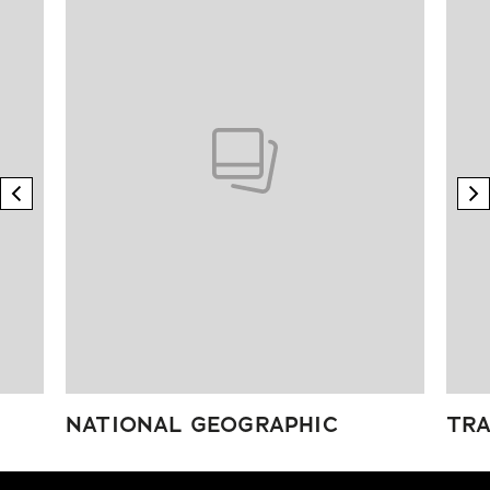
previous element
n
NATIONAL GEOGRAPHIC
TRA