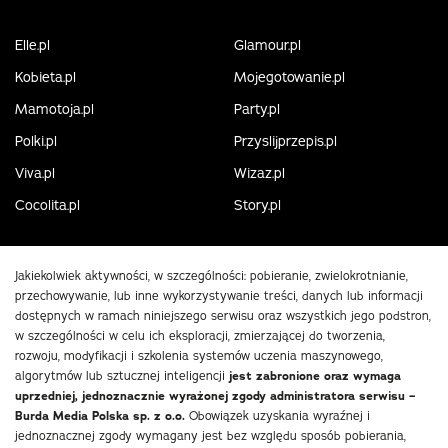
Elle.pl
Glamour.pl
Kobieta.pl
Mojegotowanie.pl
Mamotoja.pl
Party.pl
Polki.pl
Przyslijprzepis.pl
Viva.pl
Wizaz.pl
Cocolita.pl
Story.pl
Jakiekolwiek aktywności, w szczególności: pobieranie, zwielokrotnianie,
przechowywanie, lub inne wykorzystywanie treści, danych lub informacji
dostępnych w ramach niniejszego serwisu oraz wszystkich jego podstron,
w szczególności w celu ich eksploracji, zmierzającej do tworzenia,
rozwoju, modyfikacji i szkolenia systemów uczenia maszynowego,
algorytmów lub sztucznej inteligencji
jest zabronione oraz wymaga
uprzedniej, jednoznacznie wyrażonej zgody administratora serwisu –
Burda Media Polska sp. z o.o.
Obowiązek uzyskania wyraźnej i
jednoznacznej zgody wymagany jest bez względu sposób pobierania,