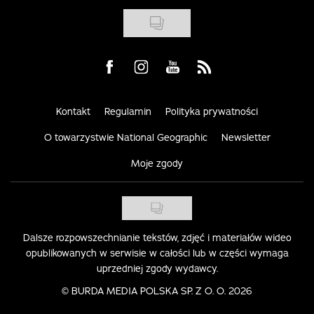
Visit us on Facebook
Visit us on Instagram
Visit us on Youtube
Visit us on Rss
Kontakt
Regulamin
Polityka prywatności
O towarzystwie National Geographic
Newsletter
Moje zgody
Dalsze rozpowszechnianie tekstów, zdjęć i materiałów wideo
opublikowanych w serwisie w całości lub w części wymaga
uprzedniej zgody wydawcy.
©
BURDA MEDIA POLSKA SP. Z O. O. 2026