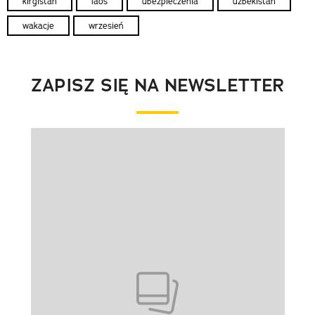
kirgistan
laos
ubezpieczenia
uzbekistan
wakacje
wrzesień
ZAPISZ SIĘ NA NEWSLETTER
Pokazywanie elementu 1 z 1