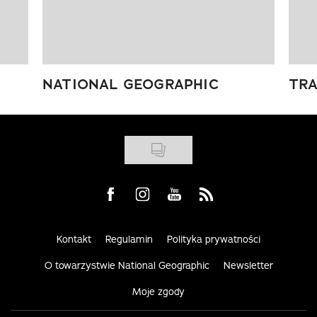
NATIONAL GEOGRAPHIC
TRA
Visit us on Facebook
Visit us on Instagram
Visit us on Youtube
Visit us on Rss
Kontakt
Regulamin
Polityka prywatności
O towarzystwie National Geographic
Newsletter
Moje zgody