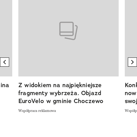
previous element
n
ina
Z widokiem na najpiękniejsze
Kon
fragmenty wybrzeża. Objazd
now
EuroVelo w gminie Choczewo
swoj
Współpraca reklamowa
Współp