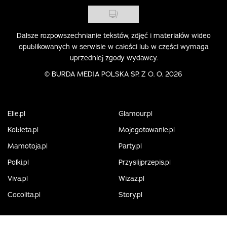
Dalsze rozpowszechnianie tekstów, zdjęć i materiałów wideo
opublikowanych w serwisie w całości lub w części wymaga
uprzedniej zgody wydawcy.
©
BURDA MEDIA POLSKA SP. Z O. O. 2026
Elle.pl
Glamour.pl
Kobieta.pl
Mojegotowanie.pl
Mamotoja.pl
Party.pl
Polki.pl
Przyslijprzepis.pl
Viva.pl
Wizaz.pl
Cocolita.pl
Story.pl