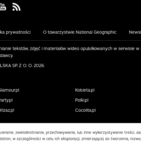
 Facebook
us on Instagram
Visit us on Youtube
Visit us on Rss
yka prywatności
O towarzystwie National Geographic
Newsl
ianie tekstów, zdjęć i materiałów wideo opublikowanych w serwisie w
ydawcy.
KA SP. Z O. O. 2026
Glamour.pl
Kobieta.pl
arty.pl
Polki.pl
Wizaz.pl
Cocolita.pl
obieranie, zwielokrotnianie, przechowywanie, lub inne wykorzystywanie treści, 
stron, w szczególności w celu ich eksploracji, zmierzającej do tworzenia, rozwo