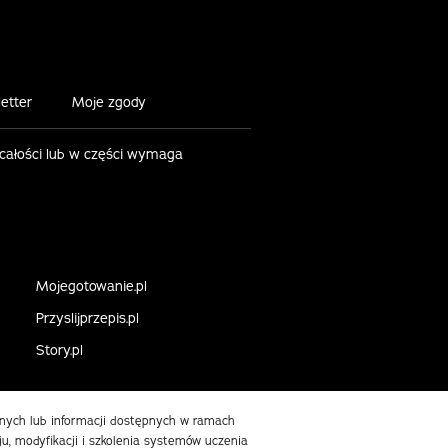
etter
Moje zgody
 całości lub w części wymaga
Mojegotowanie.pl
Przyslijprzepis.pl
Story.pl
danych lub informacji dostępnych w ramach
ju, modyfikacji i szkolenia systemów uczenia