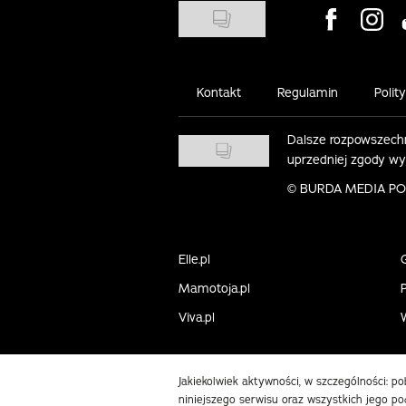
Visit us on
Visit 
Kontakt
Regulamin
Polit
Dalsze rozpowszechn
uprzedniej zgody w
©
BURDA MEDIA POLS
Elle.pl
Mamotoja.pl
P
Viva.pl
Jakiekolwiek aktywności, w szczególności: p
niniejszego serwisu oraz wszystkich jego pod