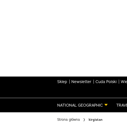
Skip
to
main
content
Sklep
Newsletter
Cuda Polski
Wie
NATIONAL GEOGRAPHIC
TRAV
Strona główna
kirgistan