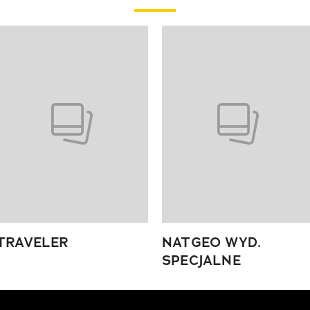
 4 z 4
TRAVELER
NATGEO WYD.
SPECJALNE