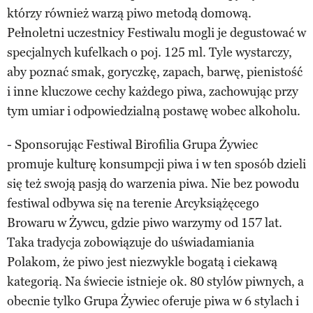
którzy również warzą piwo metodą domową.
Pełnoletni uczestnicy Festiwalu mogli je degustować w
specjalnych kufelkach o poj. 125 ml. Tyle wystarczy,
aby poznać smak, goryczkę, zapach, barwę, pienistość
i inne kluczowe cechy każdego piwa, zachowując przy
tym umiar i odpowiedzialną postawę wobec alkoholu.
- Sponsorując Festiwal Birofilia Grupa Żywiec
promuje kulturę konsumpcji piwa i w ten sposób dzieli
się też swoją pasją do warzenia piwa. Nie bez powodu
festiwal odbywa się na terenie Arcyksiążęcego
Browaru w Żywcu, gdzie piwo warzymy od 157 lat.
Taka tradycja zobowiązuje do uświadamiania
Polakom, że piwo jest niezwykle bogatą i ciekawą
kategorią. Na świecie istnieje ok. 80 stylów piwnych, a
obecnie tylko Grupa Żywiec oferuje piwa w 6 stylach i