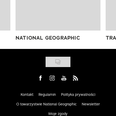
NATIONAL GEOGRAPHIC
TRA
Visit us on Facebook
Visit us on Instagram
Visit us on Youtube
Visit us on Rss
Kontakt
Regulamin
Polityka prywatności
O towarzystwie National Geographic
Newsletter
Moje zgody