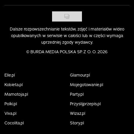
Dalsze rozpowszechnianie tekstów, zdjęć i materiałów wideo
opublikowanych w serwisie w całości lub w części wymaga
uprzedniej zgody wydawcy.
©
BURDA MEDIA POLSKA SP. Z O. O. 2026
Elle.pl
Glamour.pl
Kobieta.pl
Mojegotowanie.pl
Mamotoja.pl
Party.pl
Polki.pl
Przyslijprzepis.pl
Viva.pl
Wizaz.pl
Cocolita.pl
Story.pl