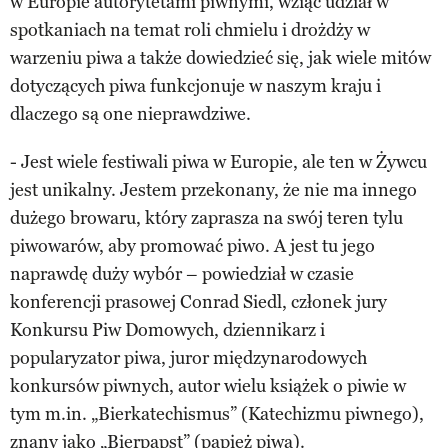
w Europie autorytetami piwnymi, wziąć udział w
spotkaniach na temat roli chmielu i drożdży w
warzeniu piwa a także dowiedzieć się, jak wiele mitów
dotyczących piwa funkcjonuje w naszym kraju i
dlaczego są one nieprawdziwe.
- Jest wiele festiwali piwa w Europie, ale ten w Żywcu
jest unikalny. Jestem przekonany, że nie ma innego
dużego browaru, który zaprasza na swój teren tylu
piwowarów, aby promować piwo. A jest tu jego
naprawdę duży wybór – powiedział w czasie
konferencji prasowej Conrad Siedl, członek jury
Konkursu Piw Domowych, dziennikarz i
popularyzator piwa, juror międzynarodowych
konkursów piwnych, autor wielu książek o piwie w
tym m.in. „Bierkatechismus” (Katechizmu piwnego),
znany jako „Bierpapst” (papież piwa).