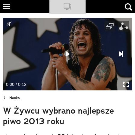
Skip
to
NATIONAL GEOGRAPHIC
main
content
TRAVELER
PODCASTY
Sklep
Newsletter
0:00 / 0:12
Cuda Polski
Nauka
Wielki Konkurs Fotograficzny
W Żywcu wybrano najlepsze
Trendbook Podróżniczy
piwo 2013 roku
Polecane