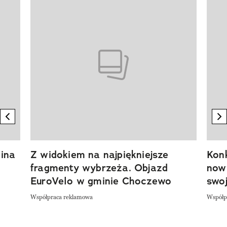
Pokazywanie elementu 1 z 20
previous element
n
ina
Z widokiem na najpiękniejsze
Kon
fragmenty wybrzeża. Objazd
now
EuroVelo w gminie Choczewo
swoj
Współpraca reklamowa
Współp