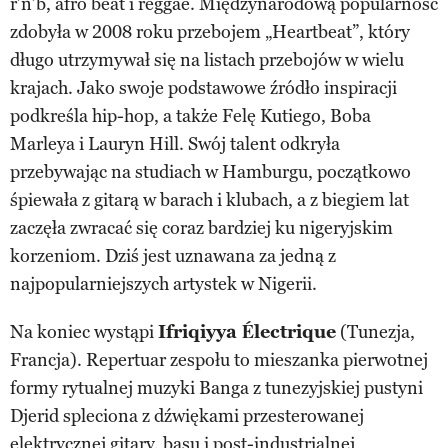
r’n’b, afro beat i reggae. Międzynarodową popularność
zdobyła w 2008 roku przebojem „Heartbeat”, który
długo utrzymywał się na listach przebojów w wielu
krajach. Jako swoje podstawowe źródło inspiracji
podkreśla hip-hop, a także Felę Kutiego, Boba
Marleya i Lauryn Hill. Swój talent odkryła
przebywając na studiach w Hamburgu, początkowo
śpiewała z gitarą w barach i klubach, a z biegiem lat
zaczęła zwracać się coraz bardziej ku nigeryjskim
korzeniom. Dziś jest uznawana za jedną z
najpopularniejszych artystek w Nigerii.
Na koniec wystąpi
Ifriqiyya Électrique
(Tunezja,
Francja). Repertuar zespołu to mieszanka pierwotnej
formy rytualnej muzyki Banga z tunezyjskiej pustyni
Djerid spleciona z dźwiękami przesterowanej
elektrycznej gitary, basu i post-industrialnej