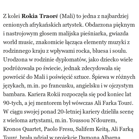
Z kolei
Rokia Traoré
(Mali) to jedna z najbardziej
cenionych afrykańskich artystek. Obdarzona pięknym
i nastrojowym głosem malijska pieśniarka, gwiazda
world music, znakomicie łącząca elementy muzyki z
rodzinnego kraju z wpływami rocka, bluesa i soulu.
Urodzona w rodzinie dyplomatów, jako dziecko wiele
podróżowała po świecie, jednak zdecydowała się
powrócić do Mali i poświęcić sztuce. Śpiewa w różnych
językach, m.in. po francusku, angielsku i w ojczystym
bambara. Kariera Rokii rozpoczęła się pod koniec lat
90-tych, a jej mentorem był wówczas Ali Farka Touré.
W ciągu swojej ponad 20-letniej kariery dzieliła scenę
z wieloma artystami, m.in. Youssou N’dourem,
Kronos Quartet, Paolo Fresu, Salifem Keitą, Ali Farką
Touré, brała udział w projekcie Damona Albarna