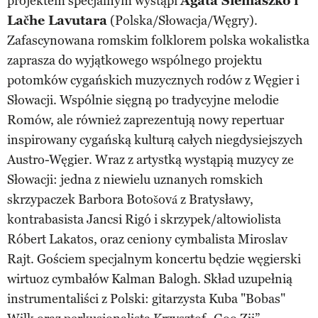
projektem specjalnym wystąpi
Agata Siemaszko i
Lačhe Lavutara
(Polska/Słowacja/Węgry).
Zafascynowana romskim folklorem polska wokalistka
zaprasza do wyjątkowego wspólnego projektu
potomków cygańskich muzycznych rodów z Węgier i
Słowacji. Wspólnie sięgną po tradycyjne melodie
Romów, ale również zaprezentują nowy repertuar
inspirowany cygańską kulturą całych niegdysiejszych
Austro-Węgier. Wraz z artystką wystąpią muzycy ze
Słowacji: jedna z niewielu uznanych romskich
skrzypaczek Barbora Botošová z Bratysławy,
kontrabasista Jancsi Rigó i skrzypek/altowiolista
Róbert Lakatos, oraz ceniony cymbalista Miroslav
Rajt. Gościem specjalnym koncertu będzie węgierski
wirtuoz cymbałów Kalman Balogh. Skład uzupełnią
instrumentaliści z Polski: gitarzysta Kuba "Bobas"