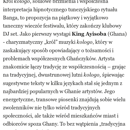
Król
, soulowe brzmienia i współczesna
kologo
interpretacja hipnotycznego tunezyjskiego rytuału
Banga, to propozycja na piątkowy i wyjątkowo
taneczny wieczór festiwalu, który zakończy klubowy
DJ set. Jako pierwszy wystąpi
King Ayisoba
(Ghana)
- charyzmatyczny „król” muzyki
, który w
kologo
zaskakujący sposób opowiadający o tożsamości i
problemach współczesnych Ghańczyków. Artysta
znakomicie łączy tradycję ze współczesnością – grając
na tradycyjnej, dwustrunowej lutni
śpiewając
kologo,
sugestywne teksty w kilku językach stał się jednym z
najbardziej popularnych w Ghanie artystów. Jego
energetyczne, transowe piosenki znajdują sobie wielu
zwolenników nie tylko wśród tradycyjnych
społeczności, ale także wśród mieszkańców miast i
odbiorców spoza Ghany. To bez wątpienia „tradycyjna