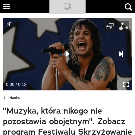
Skip
to
NATIONAL GEOGRAPHIC
main
content
TRAVELER
PODCASTY
Sklep
Newsletter
0:00 / 0:12
Cuda Polski
Nauka
Wielki Konkurs Fotograficzny
"Muzyka, która nikogo nie
Trendbook Podróżniczy
pozostawia obojętnym". Zobacz
Polecane
program Festiwalu Skrzyżowanie