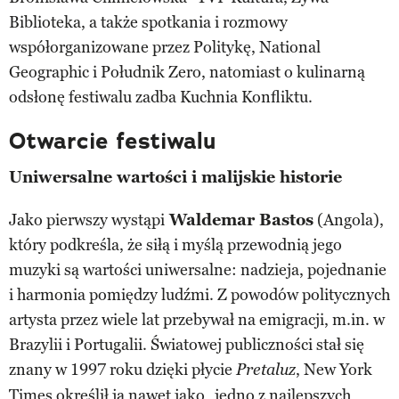
Biblioteka, a także spotkania i rozmowy
współorganizowane przez Politykę, National
Geographic i Południk Zero, natomiast o kulinarną
odsłonę festiwalu zadba Kuchnia Konfliktu.
Otwarcie festiwalu
Uniwersalne wartości i malijskie historie
Jako pierwszy wystąpi
Waldemar Bastos
(Angola),
który podkreśla, że siłą i myślą przewodnią jego
muzyki są wartości uniwersalne: nadzieja, pojednanie
i harmonia pomiędzy ludźmi. Z powodów politycznych
artysta przez wiele lat przebywał na emigracji, m.in. w
Brazylii i Portugalii. Światowej publiczności stał się
znany w 1997 roku dzięki płycie
, New York
Pretaluz
Times określił ją nawet jako „jedno z najlepszych