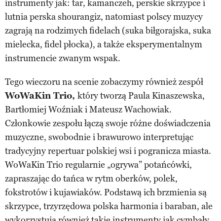
instrumenty jak: tar, kamanczeh, perskie skrzypce i
lutnia perska shourangiz, natomiast polscy muzycy
zagrają na rodzimych fidelach (suka biłgorajska, suka
mielecka, fidel płocka), a także eksperymentalnym
instrumencie zwanym wspak.
Tego wieczoru na scenie zobaczymy również zespół
WoWaKin Trio,
który tworzą Paula Kinaszewska,
Bartłomiej Woźniak i Mateusz Wachowiak.
Członkowie zespołu łączą swoje różne doświadczenia
muzyczne, swobodnie i brawurowo interpretując
tradycyjny repertuar polskiej wsi i pogranicza miasta.
WoWaKin Trio regularnie „ogrywa” potańcówki,
zapraszając do tańca w rytm oberków, polek,
fokstrotów i kujawiaków. Podstawą ich brzmienia są
skrzypce, trzyrzędowa polska harmonia i baraban, ale
wykorzystują również takie instrumenty jak cymbały,