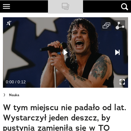
Skip
to
NATIONAL GEOGRAPHIC
main
content
TRAVELER
PODCASTY
Sklep
Newsletter
0:00 / 0:12
Cuda Polski
Nauka
Wielki Konkurs Fotograficzny
W tym miejscu nie padało od lat.
Trendbook Podróżniczy
Wystarczył jeden deszcz, by
Polecane
pustynia zamieniła się w TO