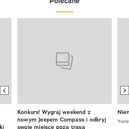
Polecane
Pokazywanie elementu 1 z 20
previous element
n
Konkurs! Wygraj weekend z
Niem
nowym Jeepem Compass i odkryj
Współp
ki
swoje miejsce poza trasą