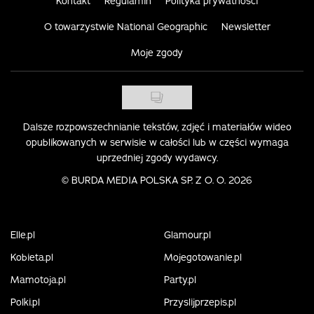
Kontakt
Regulamin
Polityka prywatności
O towarzystwie National Geographic
Newsletter
Moje zgody
Dalsze rozpowszechnianie tekstów, zdjęć i materiałów wideo
opublikowanych w serwisie w całości lub w części wymaga
uprzedniej zgody wydawcy.
©
BURDA MEDIA POLSKA SP. Z O. O. 2026
Elle.pl
Glamour.pl
Kobieta.pl
Mojegotowanie.pl
Mamotoja.pl
Party.pl
Polki.pl
Przyslijprzepis.pl