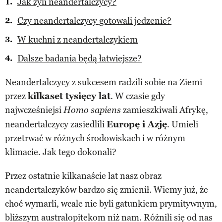
Jak żyli neandertalczycy?
Czy neandertalczycy gotowali jedzenie?
W kuchni z neandertalczykiem
Dalsze badania będą łatwiejsze?
Neandertalczycy
z sukcesem radzili sobie na Ziemi
przez
kilkaset tysięcy lat
. W czasie gdy
najwcześniejsi
zamieszkiwali Afrykę,
Homo sapiens
neandertalczycy zasiedlili
Europę i Azję
. Umieli
przetrwać w różnych środowiskach i w różnym
klimacie. Jak tego dokonali?
Przez ostatnie kilkanaście lat nasz obraz
neandertalczyków bardzo się zmienił. Wiemy już, że
choć wymarli, wcale nie byli gatunkiem prymitywnym,
bliższym australopitekom niż nam. Różnili się od nas