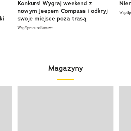
Konkurs! Wygraj weekend z
Niem
nowym Jeepem Compass i odkryj
Współp
ki
swoje miejsce poza trasą
Współpraca reklamowa
Magazyny
Pokazywanie elementu 1 z 4