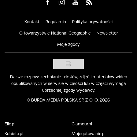
Visit us on Facebook
Visit us on Instagram
Visit us on Youtube
Visit us on Rss
Kontakt
Regulamin
Polityka prywatności
O towarzystwie National Geographic
Newsletter
Moje zgody
Dalsze rozpowszechnianie tekstów, zdjęć i materiałów wideo
opublikowanych w serwisie w całości lub w części wymaga
uprzedniej zgody wydawcy.
©
BURDA MEDIA POLSKA SP. Z O. O. 2026
Elle.pl
Glamour.pl
Kobieta.pl
Mojegotowanie.pl