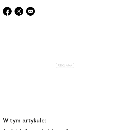
Udostępnij na facebook
Udostępnij na twitter
E-mail do przyjaciela
W tym artykule: