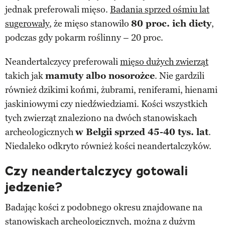
jednak preferowali mięso.
Badania sprzed ośmiu lat
sugerowały
, że mięso stanowiło
80 proc. ich diety
,
podczas gdy pokarm roślinny – 20 proc.
Neandertalczycy preferowali
mięso dużych zwierząt
takich jak
mamuty albo nosorożce
. Nie gardzili
również dzikimi końmi, żubrami, reniferami, hienami
jaskiniowymi czy niedźwiedziami. Kości wszystkich
tych zwierząt znaleziono na dwóch stanowiskach
archeologicznych
w Belgii sprzed 45-40 tys. lat
.
Niedaleko odkryto również kości neandertalczyków.
Czy neandertalczycy gotowali
jedzenie?
Badając kości z podobnego okresu znajdowane na
stanowiskach archeologicznych, można z dużym