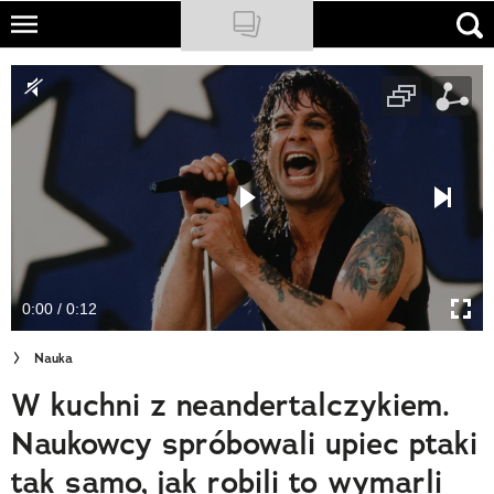
Skip
to
NATIONAL GEOGRAPHIC
main
content
TRAVELER
PODCASTY
Sklep
Newsletter
0:00 / 0:12
Cuda Polski
Nauka
Wielki Konkurs Fotograficzny
W kuchni z neandertalczykiem.
Trendbook Podróżniczy
Naukowcy spróbowali upiec ptaki
Polecane
tak samo, jak robili to wymarli