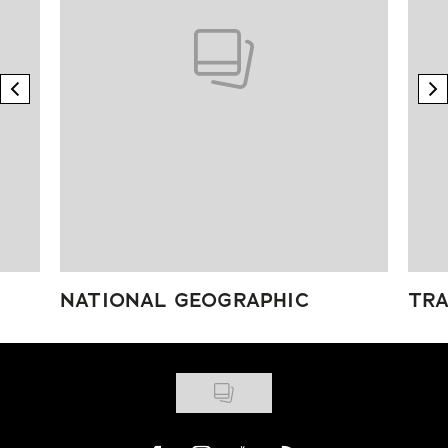
previous element
n
NATIONAL GEOGRAPHIC
TRA