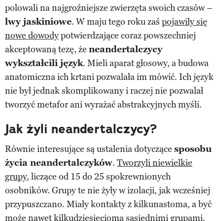
polowali na najgroźniejsze zwierzęta swoich czasów –
lwy jaskiniowe
. W maju tego roku zaś
pojawiły się
nowe dowody
potwierdzające coraz powszechniej
akceptowaną tezę, że
neandertalczycy
wykształcili język
. Mieli aparat głosowy, a budowa
anatomiczna ich krtani pozwalała im mówić. Ich język
nie był jednak skomplikowany i raczej nie pozwalał
tworzyć metafor ani wyrażać abstrakcyjnych myśli.
Jak żyli neandertalczycy?
Równie interesujące są ustalenia dotyczące
sposobu
życia neandertalczyków
.
Tworzyli niewielkie
grupy
, liczące od 15 do 25 spokrewnionych
osobników. Grupy te nie żyły w izolacji, jak wcześniej
przypuszczano. Miały kontakty z kilkunastoma, a być
może nawet kilkudziesięcioma sąsiednimi grupami.