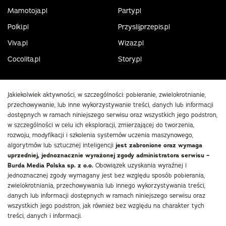
Mamotoja.pl
Party.pl
Polki.pl
Przyslijprzepis.pl
Viva.pl
Wizaz.pl
Cocolita.pl
Story.pl
Jakiekolwiek aktywności, w szczególności: pobieranie, zwielokrotnianie,
przechowywanie, lub inne wykorzystywanie treści, danych lub informacji
dostępnych w ramach niniejszego serwisu oraz wszystkich jego podstron,
w szczególności w celu ich eksploracji, zmierzającej do tworzenia,
rozwoju, modyfikacji i szkolenia systemów uczenia maszynowego,
algorytmów lub sztucznej inteligencji
jest zabronione oraz wymaga
uprzedniej, jednoznacznie wyrażonej zgody administratora serwisu –
Burda Media Polska sp. z o.o.
Obowiązek uzyskania wyraźnej i
jednoznacznej zgody wymagany jest bez względu sposób pobierania,
zwielokrotniania, przechowywania lub innego wykorzystywania treści,
danych lub informacji dostępnych w ramach niniejszego serwisu oraz
wszystkich jego podstron, jak również bez względu na charakter tych
treści, danych i informacji.