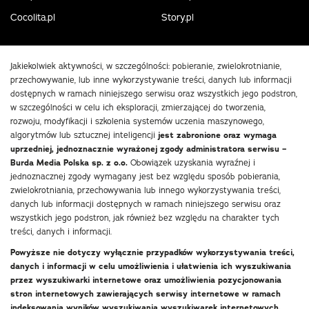
Cocolita.pl
Story.pl
Jakiekolwiek aktywności, w szczególności: pobieranie, zwielokrotnianie,
przechowywanie, lub inne wykorzystywanie treści, danych lub informacji
dostępnych w ramach niniejszego serwisu oraz wszystkich jego podstron,
w szczególności w celu ich eksploracji, zmierzającej do tworzenia,
rozwoju, modyfikacji i szkolenia systemów uczenia maszynowego,
algorytmów lub sztucznej inteligencji
jest zabronione oraz wymaga
uprzedniej, jednoznacznie wyrażonej zgody administratora serwisu –
Burda Media Polska sp. z o.o.
Obowiązek uzyskania wyraźnej i
jednoznacznej zgody wymagany jest bez względu sposób pobierania,
zwielokrotniania, przechowywania lub innego wykorzystywania treści,
danych lub informacji dostępnych w ramach niniejszego serwisu oraz
wszystkich jego podstron, jak również bez względu na charakter tych
treści, danych i informacji.
Powyższe nie dotyczy wyłącznie przypadków wykorzystywania treści,
danych i informacji w celu umożliwienia i ułatwienia ich wyszukiwania
przez wyszukiwarki internetowe oraz umożliwienia pozycjonowania
stron internetowych zawierających serwisy internetowe w ramach
indeksowania wyników wyszukiwania wyszukiwarek internetowych.