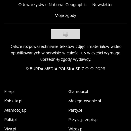
O towarzystwie National Geographic
Newsletter
Moje zgody
Dalsze rozpowszechnianie tekstów, zdjęć i materiałów wideo
opublikowanych w serwisie w całości lub w części wymaga
uprzedniej zgody wydawcy.
©
BURDA MEDIA POLSKA SP. Z O. O. 2026
Elle.pl
Glamour.pl
Kobieta.pl
Mojegotowanie.pl
Mamotoja.pl
Party.pl
Polki.pl
Przyslijprzepis.pl
Viva.pl
Wizaz.pl