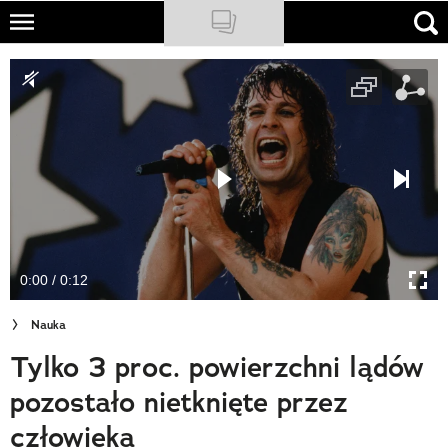
Skip
to
NATIONAL GEOGRAPHIC
main
content
TRAVELER
PODCASTY
Sklep
Newsletter
0:00 / 0:12
Cuda Polski
Nauka
Wielki Konkurs Fotograficzny
Tylko 3 proc. powierzchni lądów
Trendbook Podróżniczy
pozostało nietknięte przez
Polecane
człowieka