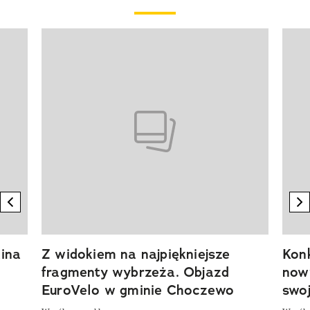
Pokazywanie elementu 1 z 20
previous element
n
ina
Z widokiem na najpiękniejsze
Kon
fragmenty wybrzeża. Objazd
now
EuroVelo w gminie Choczewo
swoj