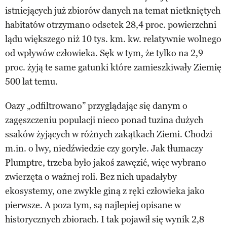
istniejących już zbiorów danych na temat nietkniętych
habitatów otrzymano odsetek 28,4 proc. powierzchni
lądu większego niż 10 tys. km. kw. relatywnie wolnego
od wpływów człowieka. Sęk w tym, że tylko na 2,9
proc. żyją te same gatunki które zamieszkiwały Ziemię
500 lat temu.
Oazy „odfiltrowano” przyglądając się danym o
zagęszczeniu populacji nieco ponad tuzina dużych
ssaków żyjących w różnych zakątkach Ziemi. Chodzi
m.in. o lwy, niedźwiedzie czy goryle. Jak tłumaczy
Plumptre, trzeba było jakoś zawęzić, więc wybrano
zwierzęta o ważnej roli. Bez nich upadałyby
ekosystemy, one zwykle giną z ręki człowieka jako
pierwsze. A poza tym, są najlepiej opisane w
historycznych zbiorach. I tak pojawił się wynik 2,8