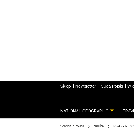
Skip
to
main
content
Sklep
Newsletter
Cuda Polski
Wie
NATIONAL GEOGRAPHIC
TRAV
Strona główna
Nauka
Bruksela: "C