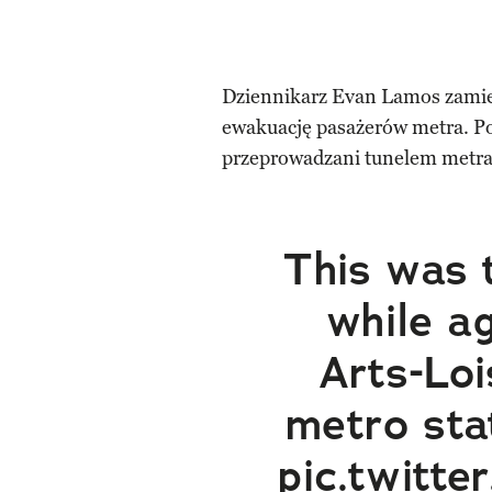
Dziennikarz Evan Lamos zamieś
ewakuację pasażerów metra. Po 
przeprowadzani tunelem metra
This was 
while a
Arts-Lo
metro stat
pic.twitt