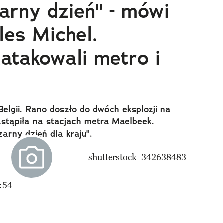
arny dzień" - mówi
les Michel.
aatakowali metro i
lgii. Rano doszło do dwóch eksplozji na
astąpiła na stacjach metra Maelbeek.
zarny dzień dla kraju".
:54