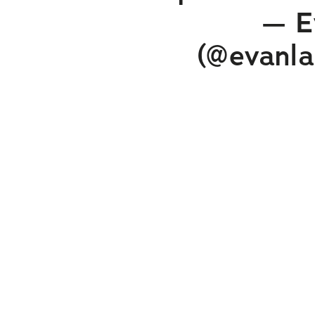
— E
(@evanl