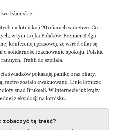
two Islamskie.
ych na lotnisku i 20 ofiarach w metrze. Co
ych, w tym trójka Polaków. Premier Belgii
nej konferencji prasowej, że wśród ofiar są
ł o solidarność i zachowanie spokoju. Polskie
annych. Trafili do szpitala.
ęcia
świadków pokazują panikę oraz ofiary.
ą, metro zostało ewakuowane. Linie lotnicze
moloty znad Brukseli. W internecie już krąży
dnej z eksplozji na lotnisku.
 zobaczyć tę treść?