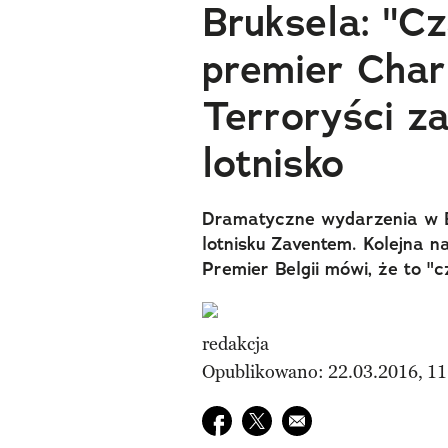
Bruksela: "Cz
premier Char
Terroryści z
lotnisko
Dramatyczne wydarzenia w Be
lotnisku Zaventem. Kolejna n
Premier Belgii mówi, że to "c
redakcja
Opublikowano: 22.03.2016, 11
Udostępnij na facebook
Udostępnij na twitter
E-mail do przyjaciela