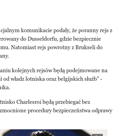
ficjalnym komunikacie podały, że poranny rejs z
rowany do Dusseldorfu, gdzie bezpiecznie
emu. Natomiast rejs powrotny z Brukseli do
any.
aniu kolejnych rejsów będą podejmowane na
 od władz lotniska oraz belgijskich służb" -
nika.
otnisko Charlesroi będą przebiegać bez
 wzmocnione procedury bezpieczeństwa odprawy