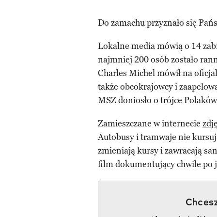
Do zamachu przyznało się Pańs
Lokalne media mówią o 14 zabit
najmniej 200 osób zostało rann
Charles Michel mówił na oficjal
także obcokrajowcy i zaapelowa
MSZ doniosło o trójce Polaków r
Zamieszczane w internecie
zdj
Autobusy i tramwaje nie kursuj
zmieniają kursy i zawracają sa
film dokumentujący chwile po je
Chcesz