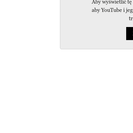
Aby wyświetlić tę
aby YouTube i je
t