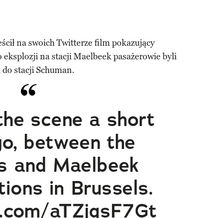
cił na swoich Twitterze film pokazujący
eksplozji na stacji Maelbeek pasażerowie byli
 do stacji Schuman.
the scene a short
go, between the
is and Maelbeek
ions in Brussels.
er.com/aTZjqsF7Gt