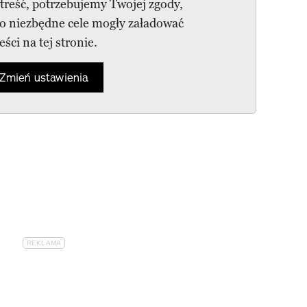
 treść, potrzebujemy Twojej zgody,
go niezbędne cele mogły załadować
reści na tej stronie.
Zmień ustawienia