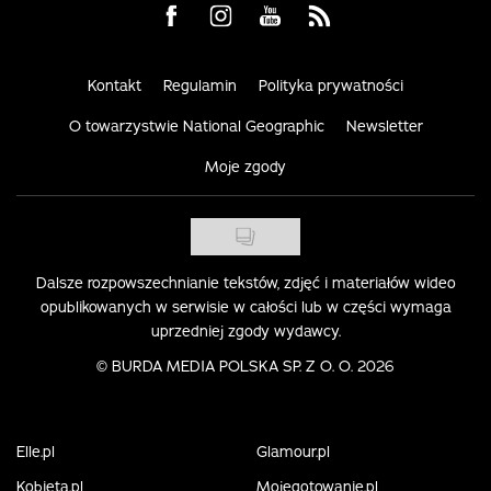
Visit us on Facebook
Visit us on Instagram
Visit us on Youtube
Visit us on Rss
Kontakt
Regulamin
Polityka prywatności
O towarzystwie National Geographic
Newsletter
Moje zgody
Dalsze rozpowszechnianie tekstów, zdjęć i materiałów wideo
opublikowanych w serwisie w całości lub w części wymaga
uprzedniej zgody wydawcy.
©
BURDA MEDIA POLSKA SP. Z O. O. 2026
Elle.pl
Glamour.pl
Kobieta.pl
Mojegotowanie.pl