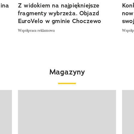
ina
Z widokiem na najpiękniejsze
Kon
fragmenty wybrzeża. Objazd
now
EuroVelo w gminie Choczewo
swoj
Współpraca reklamowa
Współp
Magazyny
Pokazywanie elementu 1 z 4