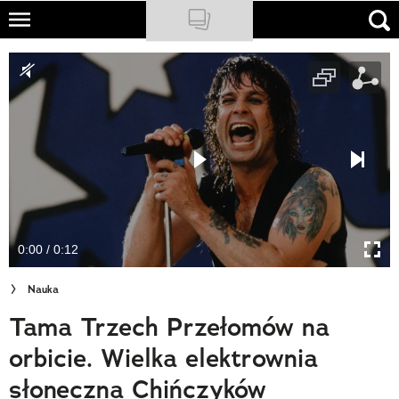
Skip
to
NATIONAL GEOGRAPHIC
main
content
TRAVELER
PODCASTY
Sklep
Newsletter
0:00 / 0:12
Cuda Polski
Nauka
Wielki Konkurs Fotograficzny
Tama Trzech Przełomów na
Trendbook Podróżniczy
orbicie. Wielka elektrownia
Polecane
słoneczna Chińczyków