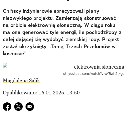
Chińscy inżynierowie sprecyzowali plany
niezwykłego projektu. Zamierzają skonstruować
na orbicie elektrownię słoneczną. W ciągu roku
ma ona generować tyle energii, ile pochodziłoby z
całej dającej się wydobyć ziemskiej ropy. Projekt
został okrzyknięty „Tamą Trzech Przełomów w
kosmosie”.
fot. youtube.com/watch?v=xYBwh2I_1gs
Magdalena Salik
Opublikowano: 16.01.2025, 13:50
Udostępnij na facebook
Udostępnij na twitter
E-mail do przyjaciela