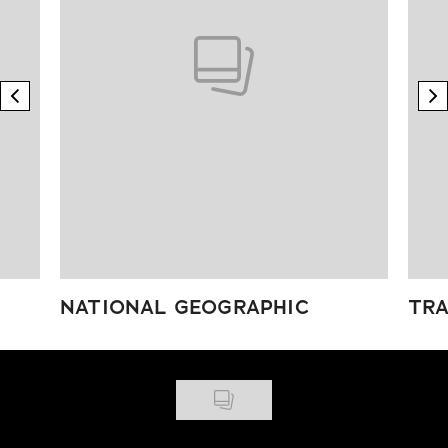
previous element
n
NATIONAL GEOGRAPHIC
TRA