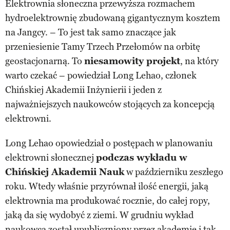
Elektrownia słoneczna przewyższa rozmachem
hydroelektrownię zbudowaną gigantycznym kosztem
na Jangcy. – To jest tak samo znaczące jak
przeniesienie Tamy Trzech Przełomów na orbitę
geostacjonarną. To
niesamowity projekt
, na który
warto czekać – powiedział Long Lehao, członek
Chińskiej Akademii Inżynierii i jeden z
najważniejszych naukowców stojących za koncepcją
elektrowni.
Long Lehao opowiedział o postępach w planowaniu
elektrowni słonecznej
podczas wykładu w
Chińskiej Akademii Nauk
w październiku zeszłego
roku. Wtedy właśnie przyrównał ilość energii, jaką
elektrownia ma produkować rocznie, do całej ropy,
jaką da się wydobyć z ziemi. W grudniu wykład
naukowca został upubliczniony przez akademię i tak