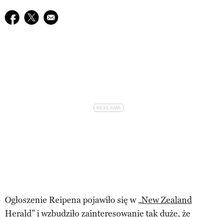
Udostępnij na facebook
Udostępnij na twitter
E-mail do przyjaciela
Ogłoszenie Reipena pojawiło się w „
New Zealand
Herald
” i wzbudziło zainteresowanie tak duże, że