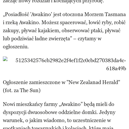
zacząć nowy rozdział i kochających przyrodę.
„Posiadłość 'Awakino' jest otoczona Morzem Tasmana
i rzeką Awakino. Możesz spacerować, łowić ryby, robić
zakupy, pływać kajakiem, obserwować ptaki, pływać
lub podziwiać ładne zwierzęta” – czytamy w
ogłoszeniu.
Ogłoszenie zamieszczone w "New Zealanad Herald"
(fot. za The Sun)
Nowi mieszkańcy farmy „Awakino” będą mieli do
dyspozycji dwuosobowe oddzielne domki. Jedyny
warunek, o jakim wiadomo, to uczestniczenie w
spotkaniach towarzyskich i kolacjach, które mają