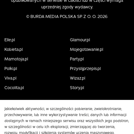
opublikowanych w serwisie w całości lub w części wymaga
uprzedniej zgody wydawcy.
©
BURDA MEDIA POLSKA SP. Z O. O. 2026
Elle.pl
Glamour.pl
Kobieta.pl
Mojegotowanie.pl
Mamotoja.pl
Party.pl
Polki.pl
Przyslijprzepis.pl
Viva.pl
Wizaz.pl
Cocolita.pl
Story.pl
Jakiekolwiek aktywności, w szczególności: pobieranie, zwielokrotnianie,
przechowywanie, lub inne wykorzystywanie treści, danych lub informacji
dostępnych w ramach niniejszego serwisu oraz wszystkich jego podstron,
w szczególności w celu ich eksploracji, zmierzającej do tworzenia,
rozwoju, modyfikacji i szkolenia systemów uczenia maszynowego,