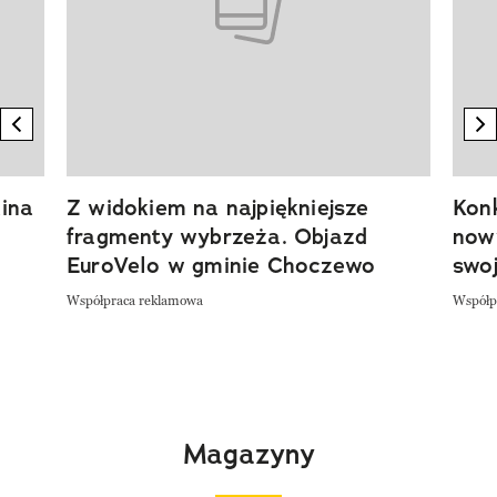
previous element
n
ina
Z widokiem na najpiękniejsze
Kon
fragmenty wybrzeża. Objazd
now
EuroVelo w gminie Choczewo
swoj
Współpraca reklamowa
Współp
Magazyny