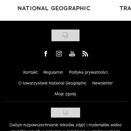
NATIONAL GEOGRAPHIC
TRA
Visit us on Facebook
Visit us on Instagram
Visit us on Youtube
Visit us on Rss
Kontakt
Regulamin
Polityka prywatności
O towarzystwie National Geographic
Newsletter
Moje zgody
Dalsze rozpowszechnianie tekstów, zdjęć i materiałów wideo