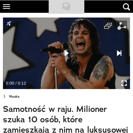
Skip
to
NATIONAL GEOGRAPHIC
main
content
TRAVELER
PODCASTY
Sklep
Newsletter
0:00 / 0:12
Cuda Polski
Nauka
Wielki Konkurs Fotograficzny
Samotność w raju. Milioner
Trendbook Podróżniczy
szuka 10 osób, które
Polecane
zamieszkają z nim na luksusowej