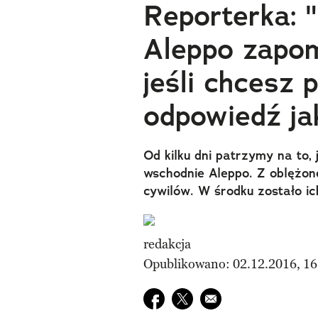
Reporterka: 
Aleppo zapom
jeśli chcesz 
odpowiedź ja
Od kilku dni patrzymy na to, 
wschodnie Aleppo. Z oblężon
cywilów. W środku zostało ic
redakcja
Opublikowano: 02.12.2016, 16
Udostępnij na facebook
Udostępnij na twitter
E-mail do przyjaciela