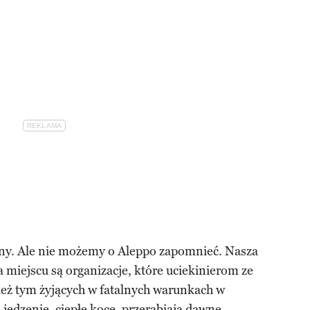
ony. Ale nie możemy o Aleppo zapomnieć. Nasza
a miejscu są organizacje, które uciekinierom ze
eż tym żyjących w fatalnych warunkach w
jedzenie, ciepłe koce, przerabiają dawne