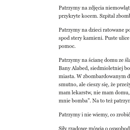
Patrzymy na zdjęcia niemowląt 
przykryte kocem. Szpital zbo
Patrzymy na dzieci ratowane po
spod stery kamieni. Puste ulic
pomoc.
Patrzymy na ścianę domu ze ś
Bany Alabed, siedmioletniej bo
miasta. W zbombardowanym domu
smutno, ale cieszy się, że prze
mam lekarstw, nie mam domu, 
mnie bomba”. Na to też patrzy
Patrzymy i nie wiemy, co zrobić
Siły rządowe mówią o oswobodz