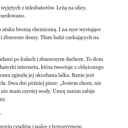
wyjętych z inkubatorów. Leżą na ulicy,
mbardowano.
 ataku bronią chemiczną. I na ręce wystające
e i zburzone domy. Tłum ludzi czekających na
ladami po kulach i zburzonym dachem. To dom
haterki internetu, która tweetuje z oblężonego
 zginęła jej ukochana lalka. Banie jest
żyła. Dwa dni później pisze: „Jestem chora, nie
nie mam czystej wody. Umrę zanim zabije
my.
.
eniu cywilów i walce z terroryzmem.