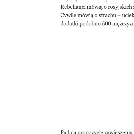
Rebelianci mówią o rosyjskich
Cywile mówią o strachu – ucie
dodatki podobno 500 mężczyzn
Padają propozycje zawieszenia