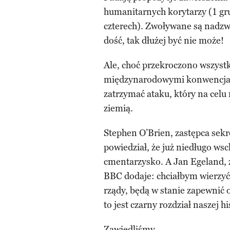
humanitarnych korytarzy (1 g
czterech). Zwoływane są nadzw
dość, tak dłużej być nie może!
Ale, choć przekroczono wszystk
międzynarodowymi konwencjami
zatrzymać ataku, który na cel
ziemią.
Stephen O’Brien, zastępca sek
powiedział, że już niedługo ws
cmentarzysko. A Jan Egeland, 
BBC dodaje: chciałbym wierzyć
rządy, będą w stanie zapewnić 
to jest czarny rozdział naszej his
Zawiedliśmy.