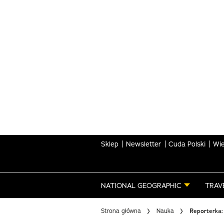
Skip
to
main
content
Sklep
Newsletter
Cuda Polski
Wie
NATIONAL GEOGRAPHIC
TRAV
Strona główna
Nauka
Reporterka: