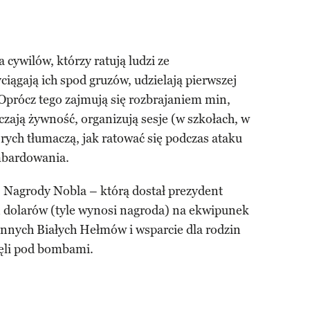
 cywilów, którzy ratują ludzi ze
gają ich spod gruzów, udzielają pierwszej
Oprócz tego zajmują się rozbrajaniem min,
czają żywność, organizują sesje (w szkołach, w
rych tłumaczą, jak ratować się podczas ataku
mbardowania.
Nagrody Nobla – którą dostał prezydent
n dolarów (tyle wynosi nagroda) na ekwipunek
rannych Białych Hełmów i wsparcie dla rodzin
nęli pod bombami.