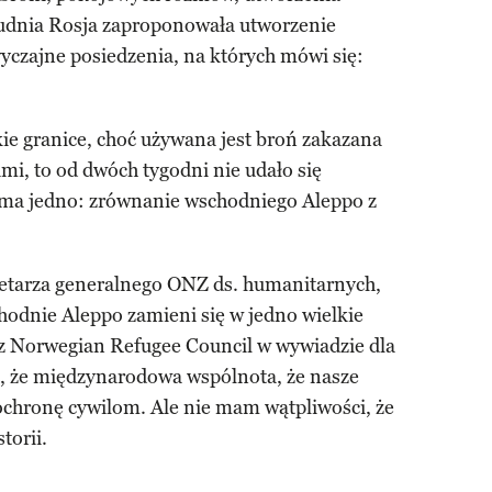
rudnia Rosja zaproponowała utworzenie
yczajne posiedzenia, na których mówi się:
ie granice, choć używana jest broń zakazana
, to od dwóch tygodni nie udało się
u ma jedno: zrównanie wschodniego Aleppo z
retarza generalnego ONZ ds. humanitarnych,
chodnie Aleppo zamieni się w jedno wielkie
z Norwegian Refugee Council w wywiadzie dla
, że międzynarodowa wspólnota, że nasze
ochronę cywilom. Ale nie mam wątpliwości, że
torii.