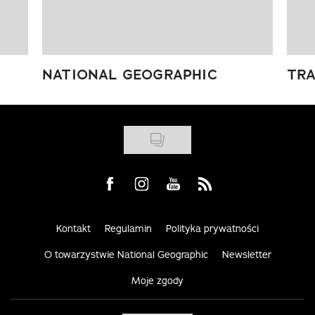
NATIONAL GEOGRAPHIC
TRA
Visit us on Facebook
Visit us on Instagram
Visit us on Youtube
Visit us on Rss
Kontakt
Regulamin
Polityka prywatności
O towarzystwie National Geographic
Newsletter
Moje zgody