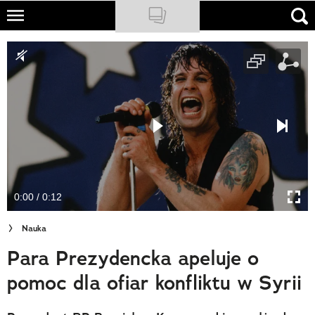
Skip
to
NATIONAL GEOGRAPHIC
main
content
TRAVELER
PODCASTY
Sklep
Newsletter
0:00 / 0:12
Cuda Polski
Nauka
Wielki Konkurs Fotograficzny
Para Prezydencka apeluje o
Trendbook Podróżniczy
pomoc dla ofiar konfliktu w Syrii
Polecane