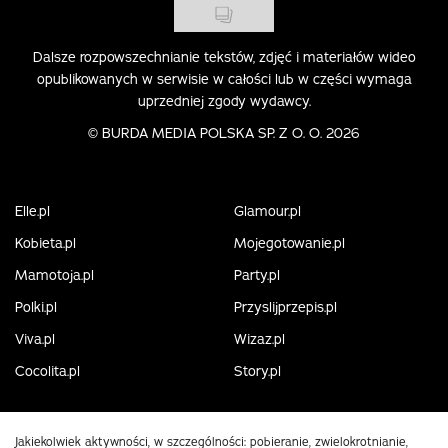
Dalsze rozpowszechnianie tekstów, zdjęć i materiałów wideo
opublikowanych w serwisie w całości lub w części wymaga
uprzedniej zgody wydawcy.
©
BURDA MEDIA POLSKA SP. Z O. O. 2026
Elle.pl
Glamour.pl
Kobieta.pl
Mojegotowanie.pl
Mamotoja.pl
Party.pl
Polki.pl
Przyslijprzepis.pl
Viva.pl
Wizaz.pl
Cocolita.pl
Story.pl
Jakiekolwiek aktywności, w szczególności: pobieranie, zwielokrotnianie,