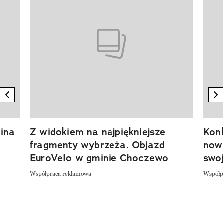
previous element
n
ina
Z widokiem na najpiękniejsze
Kon
fragmenty wybrzeża. Objazd
now
EuroVelo w gminie Choczewo
swoj
Współpraca reklamowa
Współp