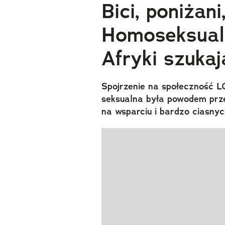
Bici, poniżani
Homoseksuali
Afryki szuka
Spojrzenie na społeczność L
seksualna była powodem prz
na wsparciu i bardzo ciasny