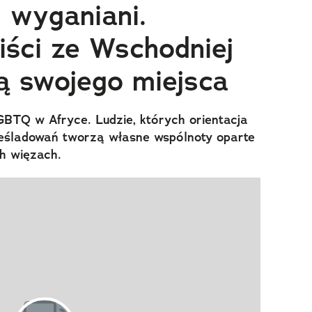
, wyganiani.
ści ze Wschodniej
ją swojego miejsca
GBTQ w Afryce. Ludzie, których orientacja
eśladowań tworzą własne wspólnoty oparte
ch więzach.