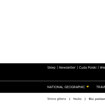
Skip
to
main
content
Sklep
Newsletter
Cuda Polski
Wie
NATIONAL GEOGRAPHIC
TRAV
Strona główna
Nauka
Bici, poniża