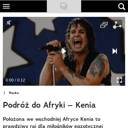
Skip
to
NATIONAL GEOGRAPHIC
main
content
TRAVELER
PODCASTY
Sklep
Newsletter
0:00 / 0:12
Cuda Polski
Nauka
Wielki Konkurs Fotograficzny
Podróż do Afryki – Kenia
Trendbook Podróżniczy
Położona we wschodniej Afryce Kenia to
Polecane
prawdziwy raj dla miłośników egzotycznej