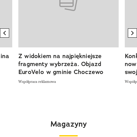
previous element
n
ina
Z widokiem na najpiękniejsze
Kon
fragmenty wybrzeża. Objazd
now
EuroVelo w gminie Choczewo
swoj
Współpraca reklamowa
Współp
Magazyny