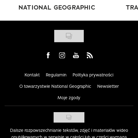
NATIONAL GEOGRAPHIC
TRA
Visit us on Facebook
Visit us on Instagram
Visit us on Youtube
Visit us on Rss
Kontakt
Regulamin
Polityka prywatności
O towarzystwie National Geographic
Newsletter
Moje zgody
Dalsze rozpowszechnianie tekstów, zdjęć i materiałów wideo
opublikowanych w serwisie w całości lub w części wymaga