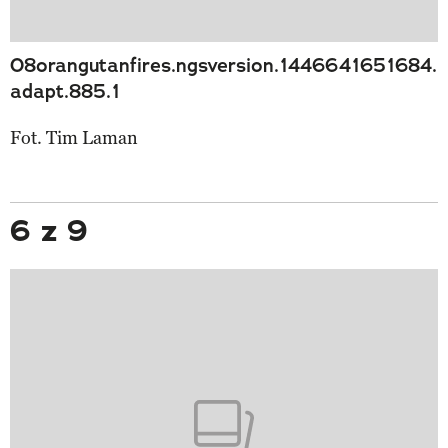
08orangutanfires.ngsversion.1446641651684.
adapt.885.1
Fot. Tim Laman
6 z 9