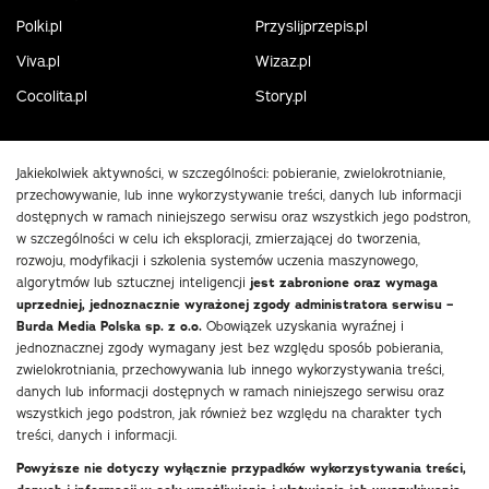
Polki.pl
Przyslijprzepis.pl
Viva.pl
Wizaz.pl
Cocolita.pl
Story.pl
Jakiekolwiek aktywności, w szczególności: pobieranie, zwielokrotnianie,
przechowywanie, lub inne wykorzystywanie treści, danych lub informacji
dostępnych w ramach niniejszego serwisu oraz wszystkich jego podstron,
w szczególności w celu ich eksploracji, zmierzającej do tworzenia,
rozwoju, modyfikacji i szkolenia systemów uczenia maszynowego,
algorytmów lub sztucznej inteligencji
jest zabronione oraz wymaga
uprzedniej, jednoznacznie wyrażonej zgody administratora serwisu –
Burda Media Polska sp. z o.o.
Obowiązek uzyskania wyraźnej i
jednoznacznej zgody wymagany jest bez względu sposób pobierania,
zwielokrotniania, przechowywania lub innego wykorzystywania treści,
danych lub informacji dostępnych w ramach niniejszego serwisu oraz
wszystkich jego podstron, jak również bez względu na charakter tych
treści, danych i informacji.
Powyższe nie dotyczy wyłącznie przypadków wykorzystywania treści,