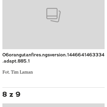
06orangutanfires.ngsversion.1446641463334
.adapt.885.1
Fot. Tim Laman
8 z 9