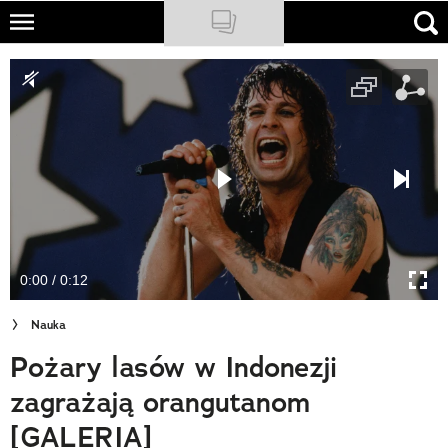
Skip
to
NATIONAL GEOGRAPHIC
main
content
TRAVELER
PODCASTY
Sklep
Newsletter
0:00 / 0:12
Cuda Polski
Nauka
Wielki Konkurs Fotograficzny
Pożary lasów w Indonezji
Trendbook Podróżniczy
zagrażają orangutanom
Polecane
[GALERIA]