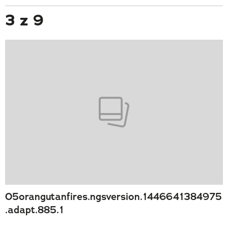
3 z 9
05orangutanfires.ngsversion.1446641384975
.adapt.885.1