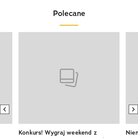
Polecane
Pokazywanie elementu 1 z 20
previous element
n
Konkurs! Wygraj weekend z
Niem