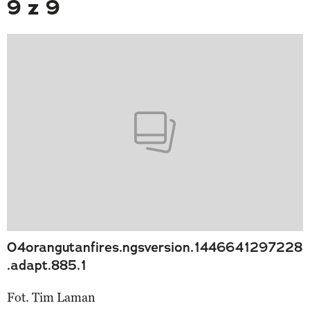
9 z 9
04orangutanfires.ngsversion.1446641297228
.adapt.885.1
Fot. Tim Laman