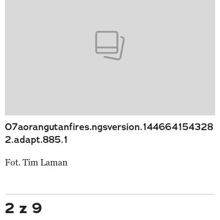
07aorangutanfires.ngsversion.144664154328
2.adapt.885.1
Fot. Tim Laman
2 z 9