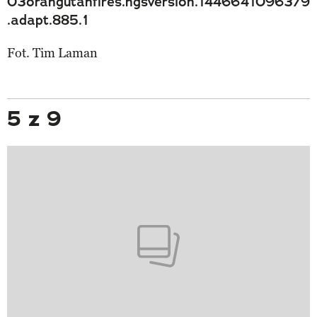
03orangutanfires.ngsversion.1446641096379
.adapt.885.1
Fot. Tim Laman
5 z 9