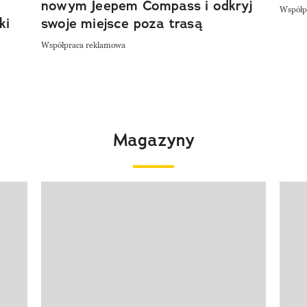
nowym Jeepem Compass i odkryj
Współp
ki
swoje miejsce poza trasą
Współpraca reklamowa
Magazyny
Pokazywanie elementu 1 z 4