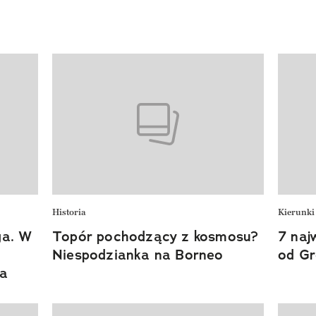
Historia
Kierunki
ga. W
Topór pochodzący z kosmosu?
7 naj
Niespodzianka na Borneo
od Gr
ta