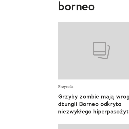
borneo
Przyroda
Grzyby zombie mają wro
dżungli Borneo odkryto
niezwykłego hiperpasoży