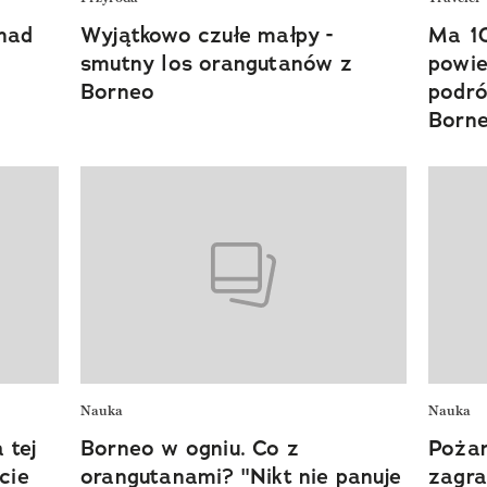
nad
Wyjątkowo czułe małpy -
Ma 10
smutny los orangutanów z
powie
Borneo
podró
Born
Nauka
Nauka
 tej
Borneo w ogniu. Co z
Pożar
cie
orangutanami? "Nikt nie panuje
zagra