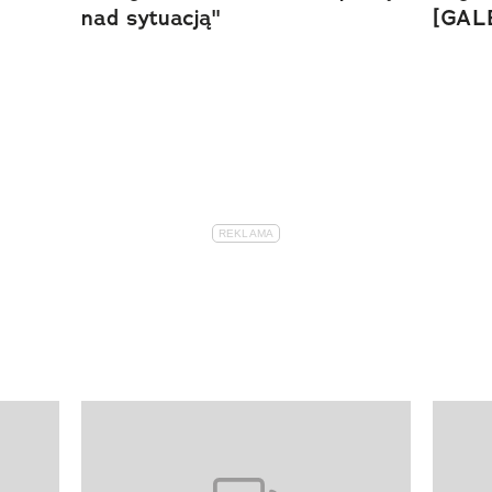
nad sytuacją"
[GAL