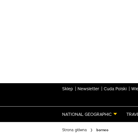
Skip
to
main
content
Sklep
Newsletter
Cuda Polski
Wie
NATIONAL GEOGRAPHIC
TRAV
Strona główna
borneo