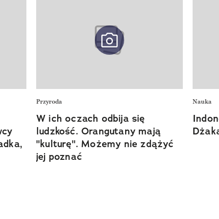
Przyroda
Nauka
W ich oczach odbija się
Indon
wcy
ludzkość. Orangutany mają
Dżaka
adka,
"kulturę". Możemy nie zdążyć
jej poznać