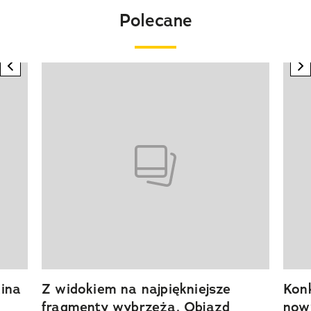
Polecane
previous element
n
Pokazywanie elementu 1 z 20
ina
Z widokiem na najpiękniejsze
Kon
fragmenty wybrzeża. Objazd
now