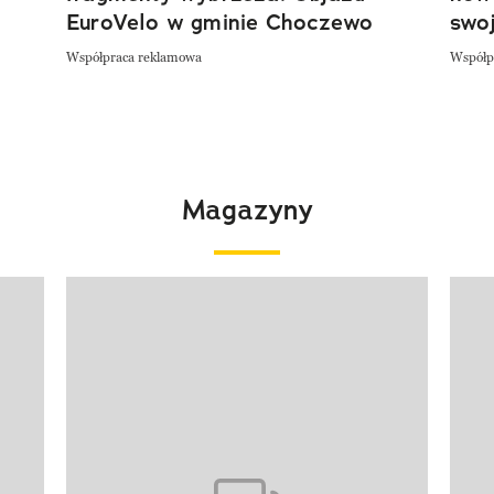
EuroVelo w gminie Choczewo
swoj
Współpraca reklamowa
Współp
Magazyny
Pokazywanie elementu 1 z 4