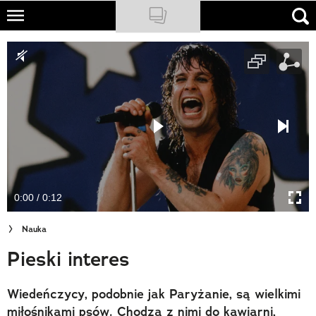
Skip
to
NATIONAL GEOGRAPHIC
main
content
TRAVELER
PODCASTY
Sklep
Newsletter
0:00 / 0:12
Cuda Polski
Nauka
Wielki Konkurs Fotograficzny
Pieski interes
Trendbook Podróżniczy
Wiedeńczycy, podobnie jak Paryżanie, są wielkimi
Polecane
miłośnikami psów. Chodzą z nimi do kawiarni,