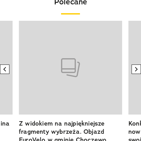
Polecane
Pokazywanie elementu 1 z 20
previous element
n
ina
Z widokiem na najpiękniejsze
Kon
fragmenty wybrzeża. Objazd
now
EuroVelo w gminie Choczewo
swoj