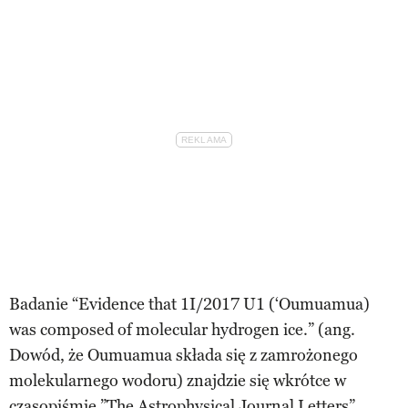
Badanie “Evidence that 1I/2017 U1 (‘Oumuamua)
was composed of molecular hydrogen ice.” (ang.
Dowód, że Oumuamua składa się z zamrożonego
molekularnego wodoru) znajdzie się wkrótce w
czasopiśmie
”The Astrophysical Journal Letters”.