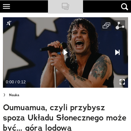
Skip
to
NATIONAL GEOGRAPHIC
main
content
TRAVELER
PODCASTY
Sklep
Newsletter
0:00 / 0:12
Cuda Polski
Nauka
Wielki Konkurs Fotograficzny
Oumuamua, czyli przybysz
Trendbook Podróżniczy
spoza Układu Słonecznego może
Polecane
być… górą lodową