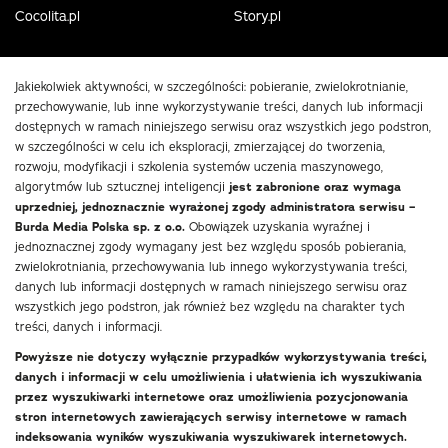
Cocolita.pl
Story.pl
Jakiekolwiek aktywności, w szczególności: pobieranie, zwielokrotnianie,
przechowywanie, lub inne wykorzystywanie treści, danych lub informacji
dostępnych w ramach niniejszego serwisu oraz wszystkich jego podstron,
w szczególności w celu ich eksploracji, zmierzającej do tworzenia,
rozwoju, modyfikacji i szkolenia systemów uczenia maszynowego,
algorytmów lub sztucznej inteligencji
jest zabronione oraz wymaga
uprzedniej, jednoznacznie wyrażonej zgody administratora serwisu –
Burda Media Polska sp. z o.o.
Obowiązek uzyskania wyraźnej i
jednoznacznej zgody wymagany jest bez względu sposób pobierania,
zwielokrotniania, przechowywania lub innego wykorzystywania treści,
danych lub informacji dostępnych w ramach niniejszego serwisu oraz
wszystkich jego podstron, jak również bez względu na charakter tych
treści, danych i informacji.
Powyższe nie dotyczy wyłącznie przypadków wykorzystywania treści,
danych i informacji w celu umożliwienia i ułatwienia ich wyszukiwania
przez wyszukiwarki internetowe oraz umożliwienia pozycjonowania
stron internetowych zawierających serwisy internetowe w ramach
indeksowania wyników wyszukiwania wyszukiwarek internetowych.