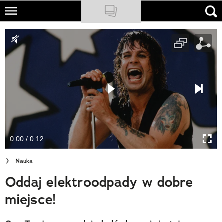
Skip
to
NATIONAL GEOGRAPHIC
main
content
TRAVELER
PODCASTY
Sklep
Newsletter
0:00 / 0:12
Cuda Polski
Nauka
Wielki Konkurs Fotograficzny
Oddaj elektroodpady w dobre
Trendbook Podróżniczy
miejsce!
Polecane