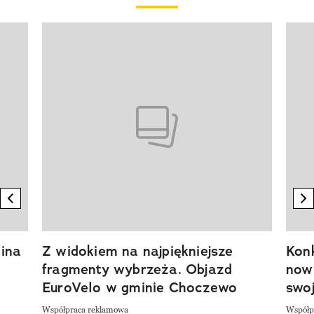
Pokazywanie elementu 1 z 20
previous element
n
ina
Z widokiem na najpiękniejsze
Kon
fragmenty wybrzeża. Objazd
now
EuroVelo w gminie Choczewo
swoj
Współpraca reklamowa
Współp