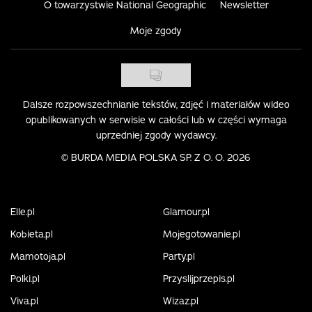
O towarzystwie National Geographic
Newsletter
Moje zgody
Dalsze rozpowszechnianie tekstów, zdjęć i materiałów wideo
opublikowanych w serwisie w całości lub w części wymaga
uprzedniej zgody wydawcy.
©
BURDA MEDIA POLSKA SP. Z O. O. 2026
Elle.pl
Glamour.pl
Kobieta.pl
Mojegotowanie.pl
Mamotoja.pl
Party.pl
Polki.pl
Przyslijprzepis.pl
Viva.pl
Wizaz.pl