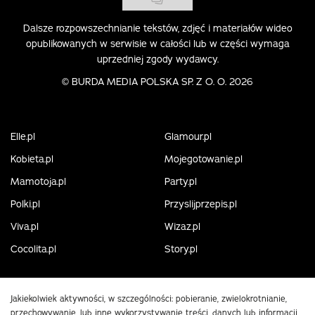
Dalsze rozpowszechnianie tekstów, zdjęć i materiałów wideo
opublikowanych w serwisie w całości lub w części wymaga
uprzedniej zgody wydawcy.
©
BURDA MEDIA POLSKA SP. Z O. O. 2026
Elle.pl
Glamour.pl
Kobieta.pl
Mojegotowanie.pl
Mamotoja.pl
Party.pl
Polki.pl
Przyslijprzepis.pl
Viva.pl
Wizaz.pl
Cocolita.pl
Story.pl
Jakiekolwiek aktywności, w szczególności: pobieranie, zwielokrotnianie,
przechowywanie, lub inne wykorzystywanie treści, danych lub informacji