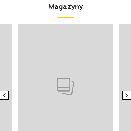
Magazyny
Pokazywanie elementu 1 z 4
previous element
n