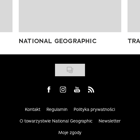
NATIONAL GEOGRAPHIC
TRA
Visit us on Facebook
Visit us on Instagram
Visit us on Youtube
Visit us on Rss
Kontakt
Regulamin
Polityka prywatności
O towarzystwie National Geographic
Newsletter
Moje zgody