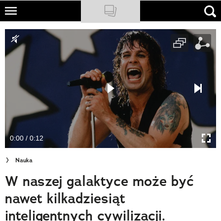
Skip
to
NATIONAL GEOGRAPHIC
main
content
TRAVELER
PODCASTY
Sklep
Newsletter
0:00 / 0:12
Cuda Polski
Nauka
Wielki Konkurs Fotograficzny
W naszej galaktyce może być
Trendbook Podróżniczy
nawet kilkadziesiąt
Polecane
inteligentnych cywilizacji.