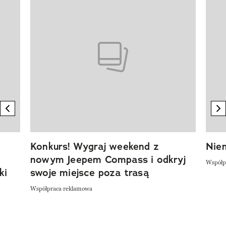
previous element
n
Konkurs! Wygraj weekend z
Niem
nowym Jeepem Compass i odkryj
Współp
ki
swoje miejsce poza trasą
Współpraca reklamowa