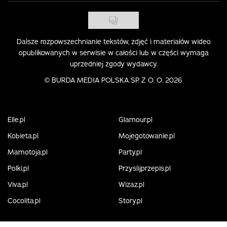
Dalsze rozpowszechnianie tekstów, zdjęć i materiałów wideo
opublikowanych w serwisie w całości lub w części wymaga
uprzedniej zgody wydawcy.
©
BURDA MEDIA POLSKA SP. Z O. O. 2026
Elle.pl
Glamour.pl
Kobieta.pl
Mojegotowanie.pl
Mamotoja.pl
Party.pl
Polki.pl
Przyslijprzepis.pl
Viva.pl
Wizaz.pl
Cocolita.pl
Story.pl