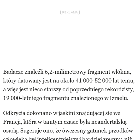
Badacze znaleźli 6,2-milimetrowy fragment włókna,
który datowany jest na około 41 000-52 000 lat temu,
a więc jest nieco starszy od poprzedniego rekordzisty,
19 000-letniego fragmentu znalezionego w Izraelu.
Odkrycia dokonano w jaskini znajdującej się we
Francji, która w tamtym czasie była neandertalską
osadą. Sugeruje ono, że ówczesny gatunek przodków
człowieka był inteligentniejszy i bardziej zręczny, niż