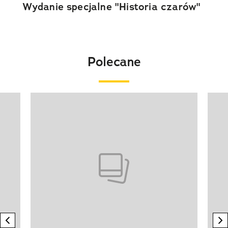
Wydanie specjalne "Historia czarów"
Polecane
Pokazywanie elementu 1 z 20
previous element
n