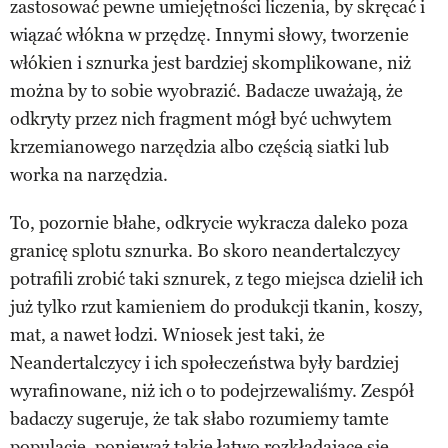
zastosować pewne umiejętności liczenia, by skręcać i
wiązać włókna w przędzę. Innymi słowy, tworzenie
włókien i sznurka jest bardziej skomplikowane, niż
można by to sobie wyobrazić. Badacze uważają, że
odkryty przez nich fragment mógł być uchwytem
krzemianowego narzędzia albo częścią siatki lub
worka na narzędzia.
To, pozornie błahe, odkrycie wykracza daleko poza
granicę splotu sznurka. Bo skoro neandertalczycy
potrafili zrobić taki sznurek, z tego miejsca dzielił ich
już tylko rzut kamieniem do produkcji tkanin, koszy,
mat, a nawet łodzi. Wniosek jest taki, że
Neandertalczycy i ich społeczeństwa były bardziej
wyrafinowane, niż ich o to podejrzewaliśmy. Zespół
badaczy sugeruje, że tak słabo rozumiemy tamte
populacje, ponieważ takie łatwo rozkładające się