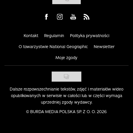
Visit us on Facebook
Visit us on Instagram
Visit us on Youtube
Visit us on Rss
Kontakt
Regulamin
Polityka prywatności
O towarzystwie National Geographic
Newsletter
Moje zgody
Dalsze rozpowszechnianie tekstów, zdjęć i materiałów wideo
opublikowanych w serwisie w całości lub w części wymaga
uprzedniej zgody wydawcy.
©
BURDA MEDIA POLSKA SP. Z O. O. 2026