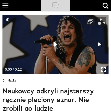
Skip
to
NATIONAL GEOGRAPHIC
main
content
TRAVELER
PODCASTY
Sklep
Newsletter
0:00 / 0:12
Cuda Polski
Nauka
Wielki Konkurs Fotograficzny
Naukowcy odkryli najstarszy
Trendbook Podróżniczy
ręcznie pleciony sznur. Nie
Polecane
zrobili go ludzie