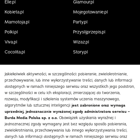
Elle.pl
Glamour.pl
Kobieta.pl
Mojegotowanie.pl
Mamotoja.pl
Party.pl
Polki.pl
Przyslijprzepis.pl
Viva.pl
Wizaz.pl
Cocolita.pl
Story.pl
Jakiekolwiek aktywności, w szczególności: pobieranie, zwielokrotnianie,
przechowywanie, lub inne wykorzystywanie treści, danych lub informacji
dostępnych w ramach niniejszego serwisu oraz wszystkich jego podstron,
w szczególności w celu ich eksploracji, zmierzającej do tworzenia,
rozwoju, modyfikacji i szkolenia systemów uczenia maszynowego,
algorytmów lub sztucznej inteligencji
jest zabronione oraz wymaga
uprzedniej, jednoznacznie wyrażonej zgody administratora serwisu –
Burda Media Polska sp. z o.o.
Obowiązek uzyskania wyraźnej i
jednoznacznej zgody wymagany jest bez względu sposób pobierania,
zwielokrotniania, przechowywania lub innego wykorzystywania treści,
danych lub informacji dostępnych w ramach niniejszego serwisu oraz