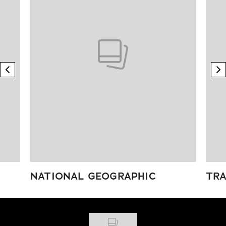
previous element
n
NATIONAL GEOGRAPHIC
TRA