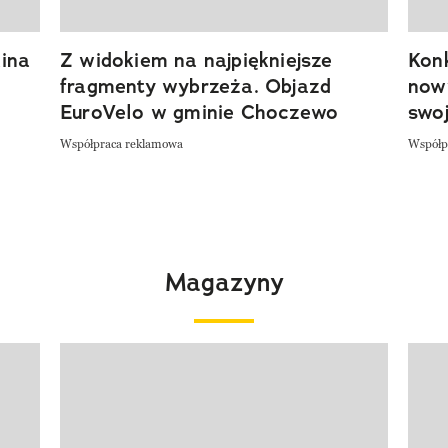
ina
Z widokiem na najpiękniejsze
Kon
fragmenty wybrzeża. Objazd
now
EuroVelo w gminie Choczewo
swoj
Współpraca reklamowa
Współp
Magazyny
Pokazywanie elementu 1 z 4