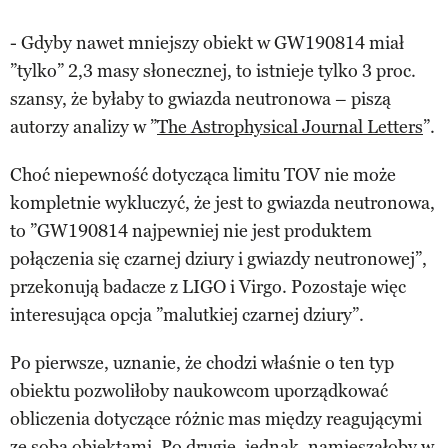
- Gdyby nawet mniejszy obiekt w GW190814 miał
”tylko” 2,3 masy słonecznej, to istnieje tylko 3 proc.
szansy, że byłaby to gwiazda neutronowa – piszą
autorzy analizy w ”
The Astrophysical Journal Letters
”.
Choć niepewność dotycząca limitu TOV nie może
kompletnie wykluczyć, że jest to gwiazda neutronowa,
to ”GW190814 najpewniej nie jest produktem
połączenia się czarnej dziury i gwiazdy neutronowej”,
przekonują badacze z LIGO i Virgo. Pozostaje więc
interesująca opcja ”malutkiej czarnej dziury”.
Po pierwsze, uznanie, że chodzi właśnie o ten typ
obiektu pozwoliłoby naukowcom uporządkować
obliczenia dotyczące różnic mas między reagującymi
ze sobą obiektami. Po drugie, jednak, namieszałoby w