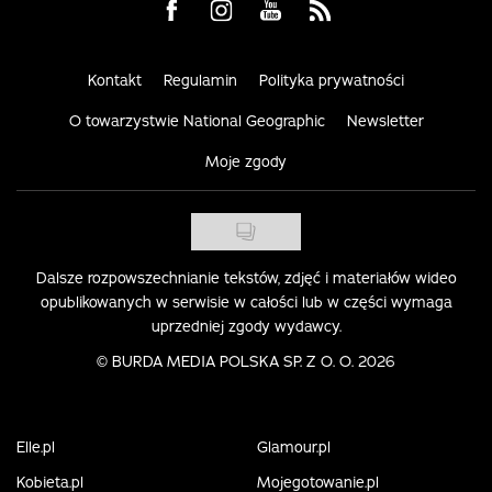
Visit us on Facebook
Visit us on Instagram
Visit us on Youtube
Visit us on Rss
Kontakt
Regulamin
Polityka prywatności
O towarzystwie National Geographic
Newsletter
Moje zgody
Dalsze rozpowszechnianie tekstów, zdjęć i materiałów wideo
opublikowanych w serwisie w całości lub w części wymaga
uprzedniej zgody wydawcy.
©
BURDA MEDIA POLSKA SP. Z O. O. 2026
Elle.pl
Glamour.pl
Kobieta.pl
Mojegotowanie.pl