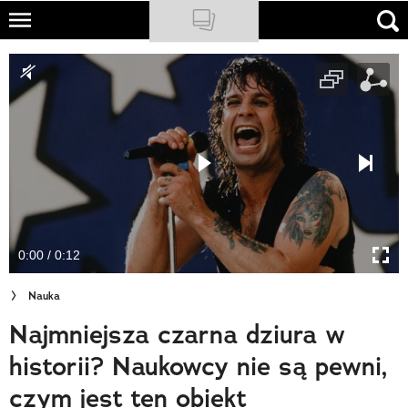
Skip
to
NATIONAL GEOGRAPHIC
main
content
TRAVELER
PODCASTY
Sklep
Newsletter
0:00 / 0:12
Cuda Polski
Nauka
Wielki Konkurs Fotograficzny
Najmniejsza czarna dziura w
Trendbook Podróżniczy
historii? Naukowcy nie są pewni,
Polecane
czym jest ten obiekt