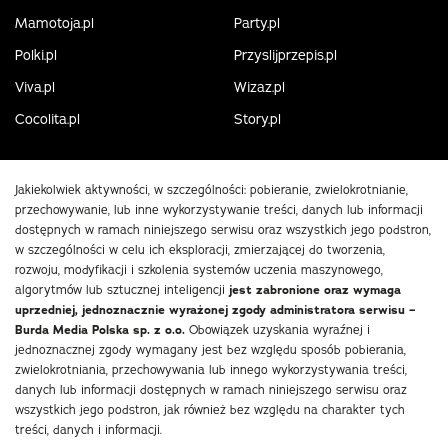
Mamotoja.pl
Party.pl
Polki.pl
Przyslijprzepis.pl
Viva.pl
Wizaz.pl
Cocolita.pl
Story.pl
Jakiekolwiek aktywności, w szczególności: pobieranie, zwielokrotnianie,
przechowywanie, lub inne wykorzystywanie treści, danych lub informacji
dostępnych w ramach niniejszego serwisu oraz wszystkich jego podstron,
w szczególności w celu ich eksploracji, zmierzającej do tworzenia,
rozwoju, modyfikacji i szkolenia systemów uczenia maszynowego,
algorytmów lub sztucznej inteligencji
jest zabronione oraz wymaga
uprzedniej, jednoznacznie wyrażonej zgody administratora serwisu –
Burda Media Polska sp. z o.o.
Obowiązek uzyskania wyraźnej i
jednoznacznej zgody wymagany jest bez względu sposób pobierania,
zwielokrotniania, przechowywania lub innego wykorzystywania treści,
danych lub informacji dostępnych w ramach niniejszego serwisu oraz
wszystkich jego podstron, jak również bez względu na charakter tych
treści, danych i informacji.