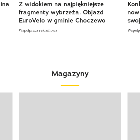
ina
Z widokiem na najpiękniejsze
Kon
fragmenty wybrzeża. Objazd
now
EuroVelo w gminie Choczewo
swoj
Współpraca reklamowa
Współp
Magazyny
Pokazywanie elementu 1 z 4