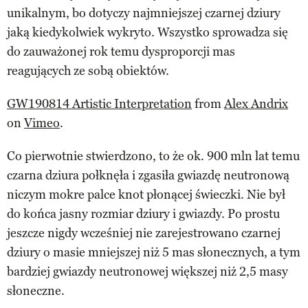
unikalnym, bo dotyczy najmniejszej czarnej dziury
jaką kiedykolwiek wykryto. Wszystko sprowadza się
do zauważonej rok temu dysproporcji mas
reagujących ze sobą obiektów.
GW190814 Artistic Interpretation
from
Alex Andrix
on
Vimeo
.
Co pierwotnie stwierdzono, to że ok. 900 mln lat temu
czarna dziura połknęła i zgasiła gwiazdę neutronową
niczym mokre palce knot płonącej świeczki. Nie był
do końca jasny rozmiar dziury i gwiazdy. Po prostu
jeszcze nigdy wcześniej nie zarejestrowano czarnej
dziury o masie mniejszej niż 5 mas słonecznych, a tym
bardziej gwiazdy neutronowej większej niż 2,5 masy
słoneczne.