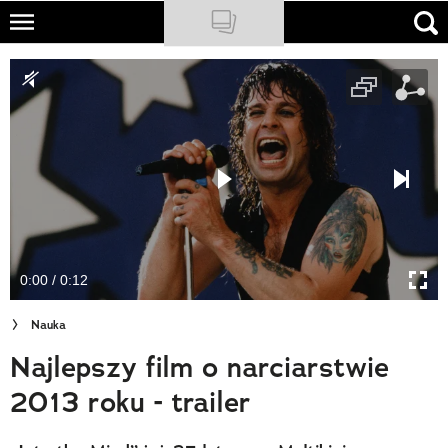
Skip
to
NATIONAL GEOGRAPHIC
main
content
TRAVELER
PODCASTY
Sklep
Newsletter
0:00 / 0:12
Cuda Polski
Nauka
Wielki Konkurs Fotograficzny
Najlepszy film o narciarstwie
Trendbook Podróżniczy
2013 roku - trailer
Polecane