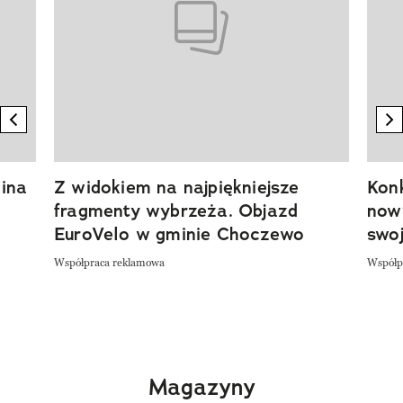
previous element
n
ina
Z widokiem na najpiękniejsze
Kon
fragmenty wybrzeża. Objazd
now
EuroVelo w gminie Choczewo
swoj
Współpraca reklamowa
Współp
Magazyny