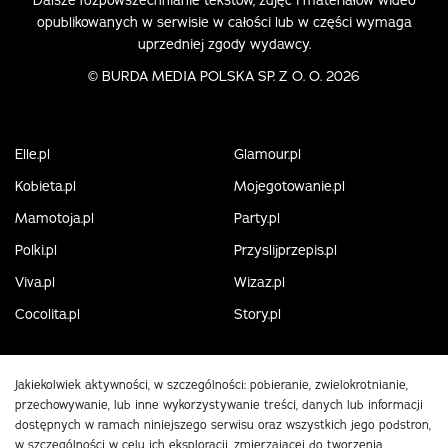
Dalsze rozpowszechnianie tekstów, zdjęć i materiałów wideo
opublikowanych w serwisie w całości lub w części wymaga
uprzedniej zgody wydawcy.
©
BURDA MEDIA POLSKA SP. Z O. O. 2026
Elle.pl
Glamour.pl
Kobieta.pl
Mojegotowanie.pl
Mamotoja.pl
Party.pl
Polki.pl
Przyslijprzepis.pl
Viva.pl
Wizaz.pl
Cocolita.pl
Story.pl
Jakiekolwiek aktywności, w szczególności: pobieranie, zwielokrotnianie,
przechowywanie, lub inne wykorzystywanie treści, danych lub informacji
dostępnych w ramach niniejszego serwisu oraz wszystkich jego podstron,
w szczególności w celu ich eksploracji, zmierzającej do tworzenia,