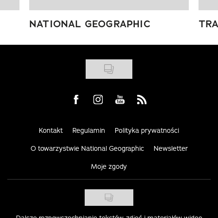
NATIONAL GEOGRAPHIC
TRA
Visit us on Facebook
Visit us on Instagram
Visit us on Youtube
Visit us on Rss
Kontakt
Regulamin
Polityka prywatności
O towarzystwie National Geographic
Newsletter
Moje zgody