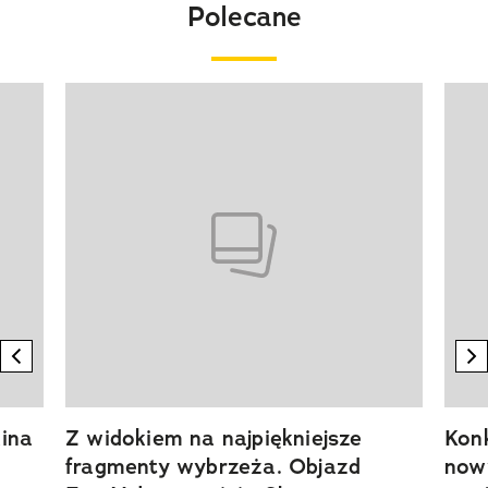
Polecane
Pokazywanie elementu 1 z 20
previous element
n
ina
Z widokiem na najpiękniejsze
Kon
fragmenty wybrzeża. Objazd
now