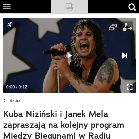
Skip
to
NATIONAL GEOGRAPHIC
main
content
TRAVELER
PODCASTY
Sklep
Newsletter
0:00 / 0:12
Cuda Polski
Nauka
Wielki Konkurs Fotograficzny
Kuba Niziński i Janek Mela
Trendbook Podróżniczy
zapraszają na kolejny program
Polecane
Między Biegunami w Radiu