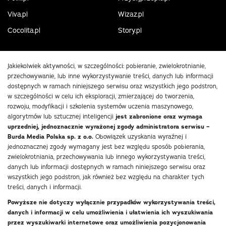
Viva.pl
Wizaz.pl
Cocolita.pl
Story.pl
Jakiekolwiek aktywności, w szczególności: pobieranie, zwielokrotnianie,
przechowywanie, lub inne wykorzystywanie treści, danych lub informacji
dostępnych w ramach niniejszego serwisu oraz wszystkich jego podstron,
w szczególności w celu ich eksploracji, zmierzającej do tworzenia,
rozwoju, modyfikacji i szkolenia systemów uczenia maszynowego,
algorytmów lub sztucznej inteligencji
jest zabronione oraz wymaga
uprzedniej, jednoznacznie wyrażonej zgody administratora serwisu –
Burda Media Polska sp. z o.o.
Obowiązek uzyskania wyraźnej i
jednoznacznej zgody wymagany jest bez względu sposób pobierania,
zwielokrotniania, przechowywania lub innego wykorzystywania treści,
danych lub informacji dostępnych w ramach niniejszego serwisu oraz
wszystkich jego podstron, jak również bez względu na charakter tych
treści, danych i informacji.
Powyższe nie dotyczy wyłącznie przypadków wykorzystywania treści,
danych i informacji w celu umożliwienia i ułatwienia ich wyszukiwania
przez wyszukiwarki internetowe oraz umożliwienia pozycjonowania