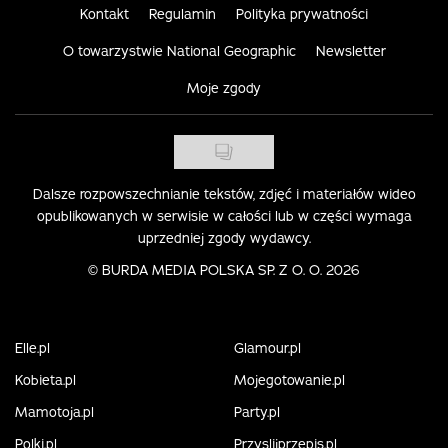
Kontakt
Regulamin
Polityka prywatności
O towarzystwie National Geographic
Newsletter
Moje zgody
Dalsze rozpowszechnianie tekstów, zdjęć i materiałów wideo
opublikowanych w serwisie w całości lub w części wymaga
uprzedniej zgody wydawcy.
©
BURDA MEDIA POLSKA SP. Z O. O. 2026
Elle.pl
Glamour.pl
Kobieta.pl
Mojegotowanie.pl
Mamotoja.pl
Party.pl
Polki.pl
Przyslijprzepis.pl