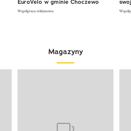
EuroVelo w gminie Choczewo
swoj
Współpraca reklamowa
Współp
Magazyny
Pokazywanie elementu 1 z 4