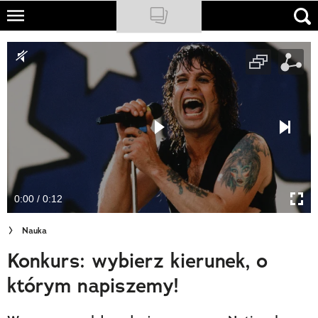
Skip
to
NATIONAL GEOGRAPHIC
main
content
TRAVELER
PODCASTY
Sklep
Newsletter
0:00 / 0:12
Cuda Polski
Nauka
Wielki Konkurs Fotograficzny
Konkurs: wybierz kierunek, o
Trendbook Podróżniczy
którym napiszemy!
Polecane