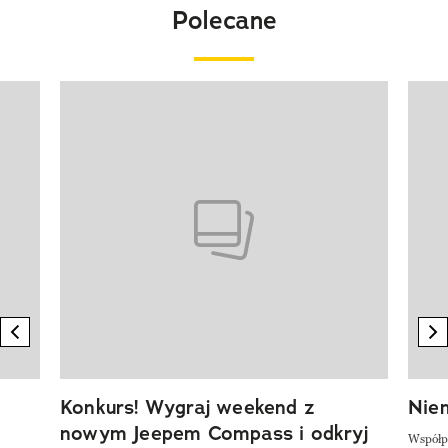
Polecane
Pokazywanie elementu 1 z 20
previous element
n
Konkurs! Wygraj weekend z
Niem
nowym Jeepem Compass i odkryj
Współp