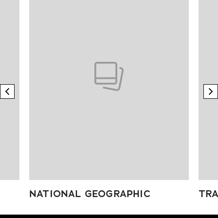
previous element
n
NATIONAL GEOGRAPHIC
TRA