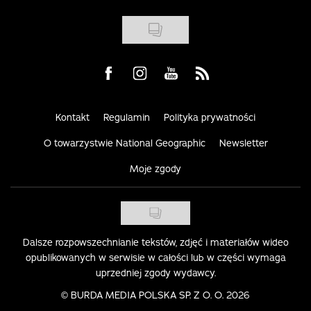
Visit us on Facebook
Visit us on Instagram
Visit us on Youtube
Visit us on Rss
Kontakt
Regulamin
Polityka prywatności
O towarzystwie National Geographic
Newsletter
Moje zgody
Dalsze rozpowszechnianie tekstów, zdjęć i materiałów wideo
opublikowanych w serwisie w całości lub w części wymaga
uprzedniej zgody wydawcy.
©
BURDA MEDIA POLSKA SP. Z O. O. 2026