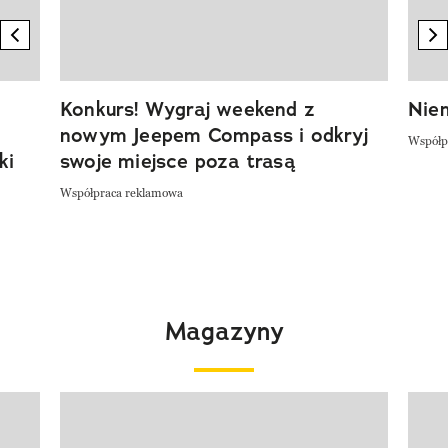
previous element
n
Konkurs! Wygraj weekend z
Niem
nowym Jeepem Compass i odkryj
Współp
ki
swoje miejsce poza trasą
Współpraca reklamowa
Magazyny
Pokazywanie elementu 1 z 4