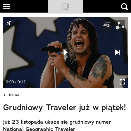
Skip
to
NATIONAL GEOGRAPHIC
main
content
TRAVELER
PODCASTY
Sklep
Newsletter
0:00 / 0:12
Cuda Polski
Nauka
Wielki Konkurs Fotograficzny
Grudniowy Traveler już w piątek!
Trendbook Podróżniczy
Już 23 listopada ukaże się grudniowy numer
Polecane
National Geographic Traveler