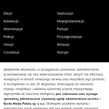
Elle.pl
Glamour.pl
Kobieta.pl
Mojegotowanie.pl
Mamotoja.pl
Party.pl
Polki.pl
Przyslijprzepis.pl
Viva.pl
Wizaz.pl
Cocolita.pl
Story.pl
Jakiekolwiek aktywności, w szczególności: pobieranie, zwielokrotnianie,
przechowywanie, lub inne wykorzystywanie treści, danych lub informacji
dostępnych w ramach niniejszego serwisu oraz wszystkich jego podstron,
w szczególności w celu ich eksploracji, zmierzającej do tworzenia,
rozwoju, modyfikacji i szkolenia systemów uczenia maszynowego,
algorytmów lub sztucznej inteligencji
jest zabronione oraz wymaga
uprzedniej, jednoznacznie wyrażonej zgody administratora serwisu –
Burda Media Polska sp. z o.o.
Obowiązek uzyskania wyraźnej i
jednoznacznej zgody wymagany jest bez względu sposób pobierania,