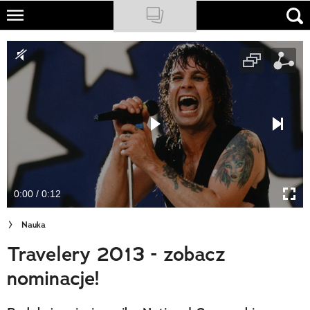
Skip
to
NATIONAL GEOGRAPHIC
main
content
TRAVELER
PODCASTY
Sklep
Newsletter
0:00 / 0:12
Cuda Polski
Nauka
Wielki Konkurs Fotograficzny
Travelery 2013 - zobacz
Trendbook Podróżniczy
nominacje!
Polecane