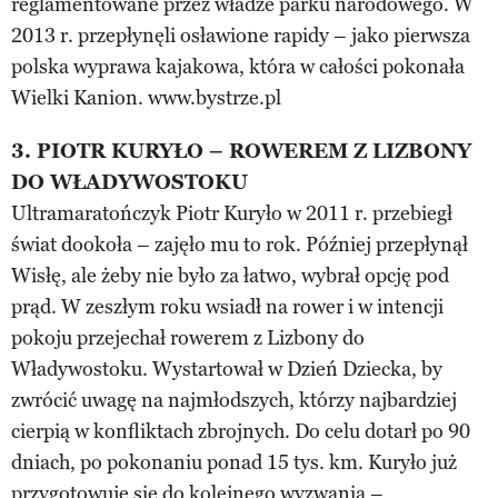
reglamentowane przez władze parku narodowego. W
2013 r. przepłynęli osławione rapidy – jako pierwsza
polska wyprawa kajakowa, która w całości pokonała
Wielki Kanion. www.bystrze.pl
3. PIOTR KURYŁO – ROWEREM Z LIZBONY
DO WŁADYWOSTOKU
Ultramaratończyk Piotr Kuryło w 2011 r. przebiegł
świat dookoła – zajęło mu to rok. Później przepłynął
Wisłę, ale żeby nie było za łatwo, wybrał opcję pod
prąd. W zeszłym roku wsiadł na rower i w intencji
pokoju przejechał rowerem z Lizbony do
Władywostoku. Wystartował w Dzień Dziecka, by
zwrócić uwagę na najmłodszych, którzy najbardziej
cierpią w konfliktach zbrojnych. Do celu dotarł po 90
dniach, po pokonaniu ponad 15 tys. km. Kuryło już
przygotowuje się do kolejnego wyzwania –