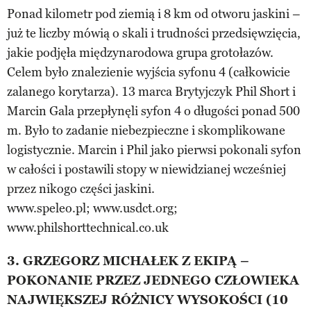
Ponad kilometr pod ziemią i 8 km od otworu jaskini –
już te liczby mówią o skali i trudności przedsięwzięcia,
jakie podjęła międzynarodowa grupa grotołazów.
Celem było znalezienie wyjścia syfonu 4 (całkowicie
zalanego korytarza). 13 marca Brytyjczyk Phil Short i
Marcin Gala przepłynęli syfon 4 o długości ponad 500
m. Było to zadanie niebezpieczne i skomplikowane
logistycznie. Marcin i Phil jako pierwsi pokonali syfon
w całości i postawili stopy w niewidzianej wcześniej
przez nikogo części jaskini.
www.speleo.pl; www.usdct.org;
www.philshorttechnical.co.uk
3. GRZEGORZ MICHAŁEK Z EKIPĄ –
POKONANIE PRZEZ JEDNEGO CZŁOWIEKA
NAJWIĘKSZEJ RÓŻNICY WYSOKOŚCI (10