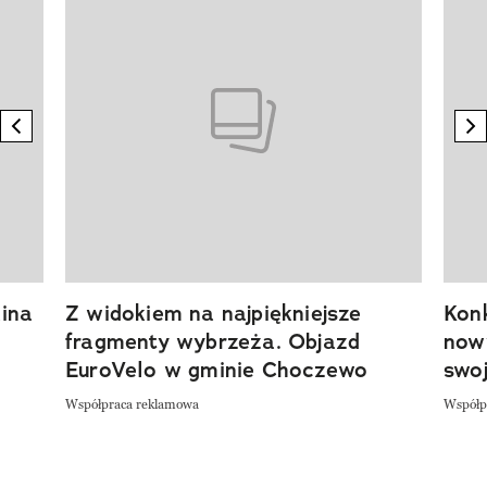
previous element
n
ina
Z widokiem na najpiękniejsze
Kon
fragmenty wybrzeża. Objazd
now
EuroVelo w gminie Choczewo
swoj
Współpraca reklamowa
Współp