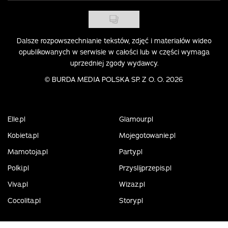
Dalsze rozpowszechnianie tekstów, zdjęć i materiałów wideo
opublikowanych w serwisie w całości lub w części wymaga
uprzedniej zgody wydawcy.
©
BURDA MEDIA POLSKA SP. Z O. O. 2026
Elle.pl
Glamour.pl
Kobieta.pl
Mojegotowanie.pl
Mamotoja.pl
Party.pl
Polki.pl
Przyslijprzepis.pl
Viva.pl
Wizaz.pl
Cocolita.pl
Story.pl