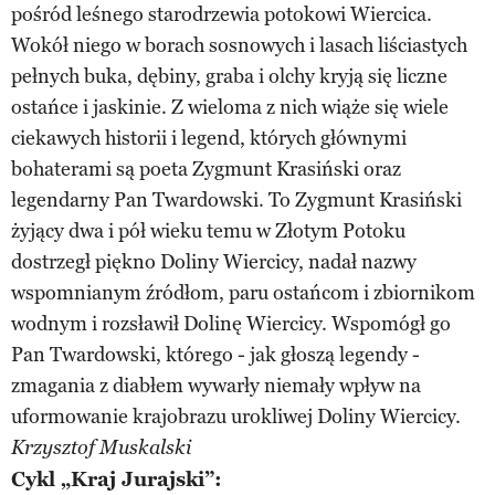
pośród leśnego starodrzewia potokowi Wiercica.
Wokół niego w borach sosnowych i lasach liściastych
pełnych buka, dębiny, graba i olchy kryją się liczne
ostańce i jaskinie. Z wieloma z nich wiąże się wiele
ciekawych historii i legend, których głównymi
bohaterami są poeta Zygmunt Krasiński oraz
legendarny Pan Twardowski. To Zygmunt Krasiński
żyjący dwa i pół wieku temu w Złotym Potoku
dostrzegł piękno Doliny Wiercicy, nadał nazwy
wspomnianym źródłom, paru ostańcom i zbiornikom
wodnym i rozsławił Dolinę Wiercicy. Wspomógł go
Pan Twardowski, którego - jak głoszą legendy -
zmagania z diabłem wywarły niemały wpływ na
uformowanie krajobrazu urokliwej Doliny Wiercicy.
Krzysztof Muskalski
Cykl „Kraj Jurajski”: