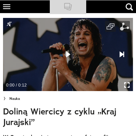
Skip
to
NATIONAL GEOGRAPHIC
main
content
TRAVELER
PODCASTY
Sklep
Newsletter
0:00 / 0:12
Cuda Polski
Nauka
Wielki Konkurs Fotograficzny
Doliną Wiercicy z cyklu „Kraj
Trendbook Podróżniczy
Jurajski”
Polecane