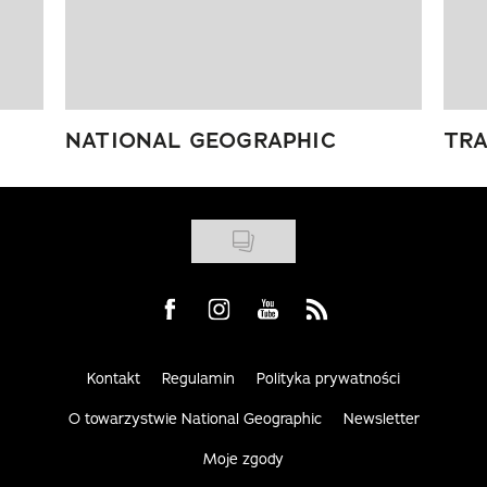
NATIONAL GEOGRAPHIC
TRA
Visit us on Facebook
Visit us on Instagram
Visit us on Youtube
Visit us on Rss
Kontakt
Regulamin
Polityka prywatności
O towarzystwie National Geographic
Newsletter
Moje zgody