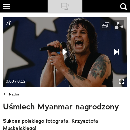
Skip
to
NATIONAL GEOGRAPHIC
main
content
TRAVELER
PODCASTY
Sklep
Newsletter
0:00 / 0:12
Cuda Polski
Nauka
Wielki Konkurs Fotograficzny
Uśmiech Myanmar nagrodzony
Trendbook Podróżniczy
Sukces polskiego fotografa, Krzysztofa
Polecane
Muskalskiego!