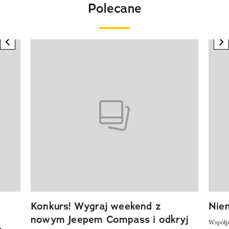
Polecane
previous element
n
Pokazywanie elementu 1 z 20
Konkurs! Wygraj weekend z
Niem
nowym Jeepem Compass i odkryj
Współp