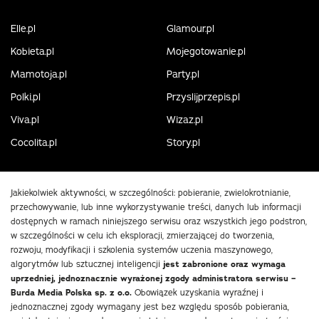
Elle.pl
Glamour.pl
Kobieta.pl
Mojegotowanie.pl
Mamotoja.pl
Party.pl
Polki.pl
Przyslijprzepis.pl
Viva.pl
Wizaz.pl
Cocolita.pl
Story.pl
Jakiekolwiek aktywności, w szczególności: pobieranie, zwielokrotnianie,
przechowywanie, lub inne wykorzystywanie treści, danych lub informacji
dostępnych w ramach niniejszego serwisu oraz wszystkich jego podstron,
w szczególności w celu ich eksploracji, zmierzającej do tworzenia,
rozwoju, modyfikacji i szkolenia systemów uczenia maszynowego,
algorytmów lub sztucznej inteligencji
jest zabronione oraz wymaga
uprzedniej, jednoznacznie wyrażonej zgody administratora serwisu –
Burda Media Polska sp. z o.o.
Obowiązek uzyskania wyraźnej i
jednoznacznej zgody wymagany jest bez względu sposób pobierania,