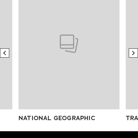
previous element
n
NATIONAL GEOGRAPHIC
TRA