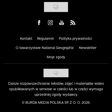
Visit us on Facebook
Visit us on Instagram
Visit us on Youtube
Visit us on Rss
Kontakt
Regulamin
Polityka prywatności
O towarzystwie National Geographic
Newsletter
Moje zgody
Dalsze rozpowszechnianie tekstów, zdjęć i materiałów wideo
opublikowanych w serwisie w całości lub w części wymaga
uprzedniej zgody wydawcy.
©
BURDA MEDIA POLSKA SP. Z O. O. 2026