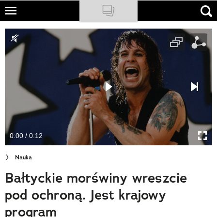
Skip
to
NATIONAL GEOGRAPHIC
main
content
TRAVELER
PODCASTY
Sklep
Newsletter
0:00 / 0:12
Cuda Polski
Nauka
Wielki Konkurs Fotograficzny
Bałtyckie morświny wreszcie
Trendbook Podróżniczy
pod ochroną. Jest krajowy
Polecane
program