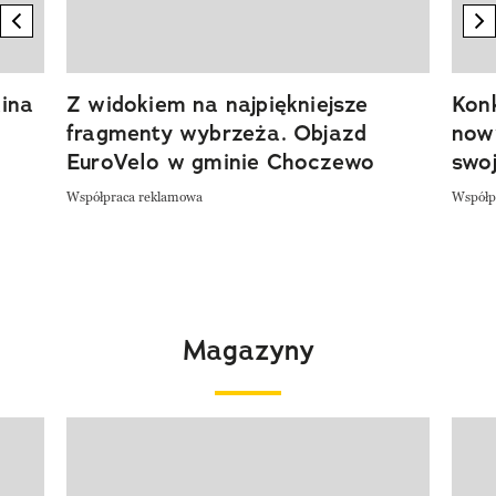
previous element
n
ina
Z widokiem na najpiękniejsze
Kon
fragmenty wybrzeża. Objazd
now
EuroVelo w gminie Choczewo
swoj
Współpraca reklamowa
Współp
Magazyny
Pokazywanie elementu 1 z 4