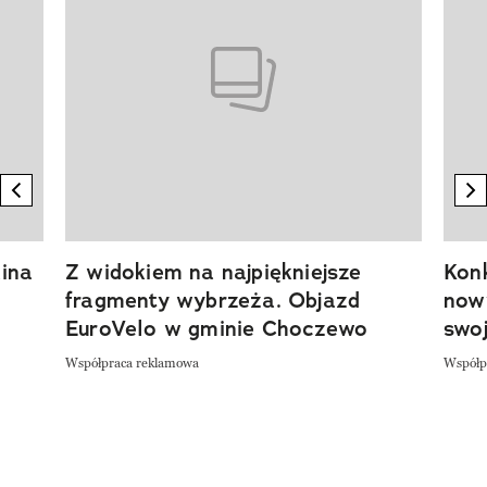
previous element
n
ina
Z widokiem na najpiękniejsze
Kon
fragmenty wybrzeża. Objazd
now
EuroVelo w gminie Choczewo
swoj
Współpraca reklamowa
Współp