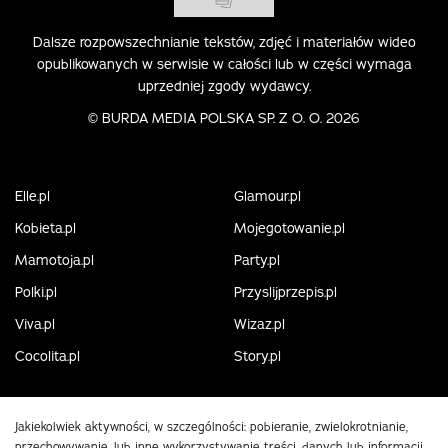
Dalsze rozpowszechnianie tekstów, zdjęć i materiałów wideo
opublikowanych w serwisie w całości lub w części wymaga
uprzedniej zgody wydawcy.
©
BURDA MEDIA POLSKA SP. Z O. O. 2026
Elle.pl
Glamour.pl
Kobieta.pl
Mojegotowanie.pl
Mamotoja.pl
Party.pl
Polki.pl
Przyslijprzepis.pl
Viva.pl
Wizaz.pl
Cocolita.pl
Story.pl
Jakiekolwiek aktywności, w szczególności: pobieranie, zwielokrotnianie,
przechowywanie, lub inne wykorzystywanie treści, danych lub informacji