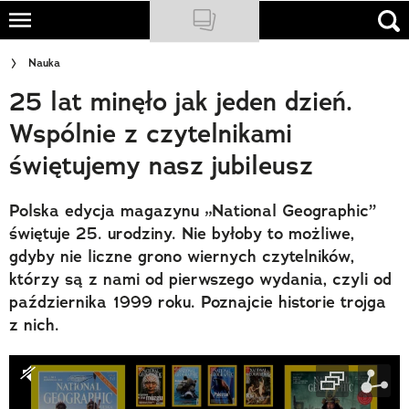
Skip
to
NATIONAL GEOGRAPHIC
Nauka
main
25 lat minęło jak jeden dzień.
content
TRAVELER
Wspólnie z czytelnikami
PODCASTY
świętujemy nasz jubileusz
Sklep
Polska edycja magazynu „National Geographic”
Newsletter
świętuje 25. urodziny. Nie byłoby to możliwe,
gdyby nie liczne grono wiernych czytelników,
Cuda Polski
którzy są z nami od pierwszego wydania, czyli od
października 1999 roku. Poznajcie historie trojga
Wielki Konkurs Fotograficzny
z nich.
Trendbook Podróżniczy
Polecane