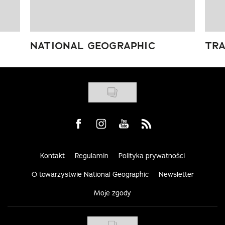
NATIONAL GEOGRAPHIC
TRA
Visit us on Facebook
Visit us on Instagram
Visit us on Youtube
Visit us on Rss
Kontakt
Regulamin
Polityka prywatności
O towarzystwie National Geographic
Newsletter
Moje zgody