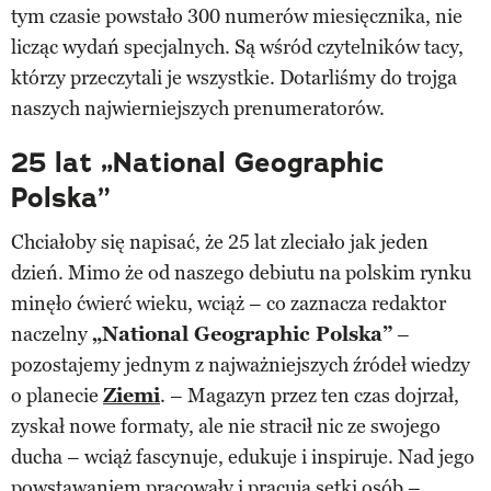
tym czasie powstało 300 numerów miesięcznika, nie
licząc wydań specjalnych. Są wśród czytelników tacy,
którzy przeczytali je wszystkie. Dotarliśmy do trojga
naszych najwierniejszych prenumeratorów.
25 lat „National Geographic
Polska”
Chciałoby się napisać, że 25 lat zleciało jak jeden
dzień. Mimo że od naszego debiutu na polskim rynku
minęło ćwierć wieku, wciąż – co zaznacza redaktor
naczelny
„National Geographic Polska”
–
pozostajemy jednym z najważniejszych źródeł wiedzy
o planecie
Ziemi
. – Magazyn przez ten czas dojrzał,
zyskał nowe formaty, ale nie stracił nic ze swojego
ducha – wciąż fascynuje, edukuje i inspiruje. Nad jego
powstawaniem pracowały i pracują setki osób –