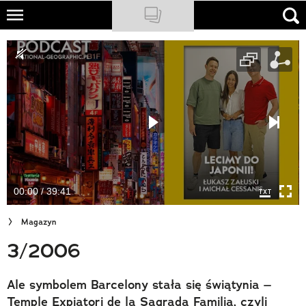
Skip
to
NATIONAL GEOGRAPHIC
main
content
TRAVELER
PODCASTY
Sklep
Newsletter
00:00 / 39:41
Cuda Polski
Magazyn
Wielki Konkurs Fotograficzny
3/2006
Trendbook Podróżniczy
Ale symbolem Barcelony stała się świątynia –
Polecane
Temple Expiatori de la Sagrada Familia, czyli