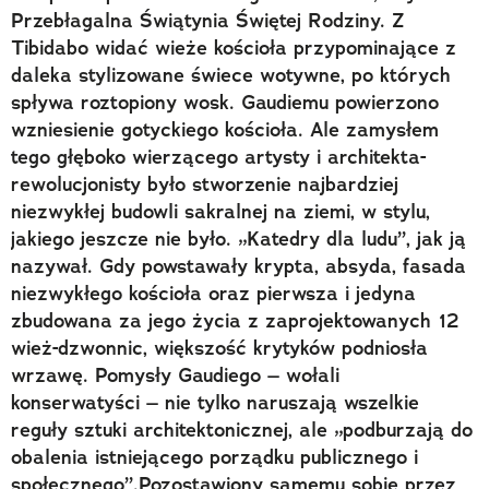
Przebłagalna Świątynia Świętej Rodziny. Z
Tibidabo widać wieże kościoła przypominające z
daleka stylizowane świece wotywne, po których
spływa roztopiony wosk. Gaudiemu powierzono
wzniesienie gotyckiego kościoła. Ale zamysłem
tego głęboko wierzącego artysty i architekta-
rewolucjonisty było stworzenie najbardziej
niezwykłej budowli sakralnej na ziemi, w stylu,
jakiego jeszcze nie było. „Katedry dla ludu”, jak ją
nazywał. Gdy powstawały krypta, absyda, fasada
niezwykłego kościoła oraz pierwsza i jedyna
zbudowana za jego życia z zaprojektowanych 12
wież-dzwonnic, większość krytyków podniosła
wrzawę. Pomysły Gaudiego – wołali
konserwatyści – nie tylko naruszają wszelkie
reguły sztuki architektonicznej, ale „podburzają do
obalenia istniejącego porządku publicznego i
społecznego”.Pozostawiony samemu sobie przez