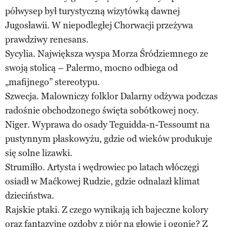
półwysep był turystyczną wizytówką dawnej
Jugosławii. W niepodległej Chorwacji przeżywa
prawdziwy renesans.
Sycylia. Największa wyspa Morza Śródziemnego ze
swoją stolicą – Palermo, mocno odbiega od
„mafijnego” stereotypu.
Szwecja. Malowniczy folklor Dalarny odżywa podczas
radośnie obchodzonego święta sobótkowej nocy.
Niger. Wyprawa do osady Teguidda-n-Tessoumt na
pustynnym płaskowyżu, gdzie od wieków produkuje
się solne lizawki.
Strumiłło. Artysta i wędrowiec po latach włóczęgi
osiadł w Maćkowej Rudzie, gdzie odnalazł klimat
dzieciństwa.
Rajskie ptaki. Z czego wynikają ich bajeczne kolory
oraz fantazyjne ozdoby z piór na głowie i ogonie? Z