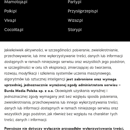
Mamotoja.pl
Party.pl
Polki.pl
Przyslijprzepis.pl
Viva.pl
Wizaz.pl
Cocolita.pl
Story.pl
Jakiekolwiek aktywności, w szczególności: pobieranie, zwielokrotnianie,
przechowywanie, lub inne wykorzystywanie treści, danych lub informacji
dostępnych w ramach niniejszego serwisu oraz wszystkich jego podstron,
w szczególności w celu ich eksploracji, zmierzającej do tworzenia,
rozwoju, modyfikacji i szkolenia systemów uczenia maszynowego,
algorytmów lub sztucznej inteligencji
jest zabronione oraz wymaga
uprzedniej, jednoznacznie wyrażonej zgody administratora serwisu –
Burda Media Polska sp. z o.o.
Obowiązek uzyskania wyraźnej i
jednoznacznej zgody wymagany jest bez względu sposób pobierania,
zwielokrotniania, przechowywania lub innego wykorzystywania treści,
danych lub informacji dostępnych w ramach niniejszego serwisu oraz
wszystkich jego podstron, jak również bez względu na charakter tych
treści, danych i informacji.
Powyższe nie dotyczy wyłącznie przypadków wykorzystywania treści,