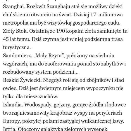
Szanghaj. Rozkwit Szanghaju stał się możliwy dzięki
chińskiemu otwarciu na świat. Dzisiaj 17-milionowa
metropolia ma być wizytówką gospodarczego cudu.
Złoty Stok. Ostatnią ze 190 kopalni złota zamknięto tu
45 lat temu. Dziś czynna jest w niej podziemna trasa
turystyczna.
Sandomierz. „Mały Rzym”, położony na siedmiu
wzgórzach, ma do zaoferowania ponad sto zabytków i
rozbudowany system podziemi...
Beskid Żywiecki. Niegdyś roił się od zbójników i stad
owiec. Dziś jest świetnym miejscem wypoczynku nie
tylko dla mieszczuchów.
Islandia. Wodospady, gejzery, gorące źródła i lodowce
tworzą niesamowity krajobraz wyspy na peryferiach
Europy, pokrytej polami zastygłej wulkanicznej lawy.
Istria. Otoczony galaktyką zielonych wysepek