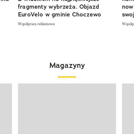
fragmenty wybrzeża. Objazd
now
EuroVelo w gminie Choczewo
swoj
Współpraca reklamowa
Współp
Magazyny
Pokazywanie elementu 1 z 4