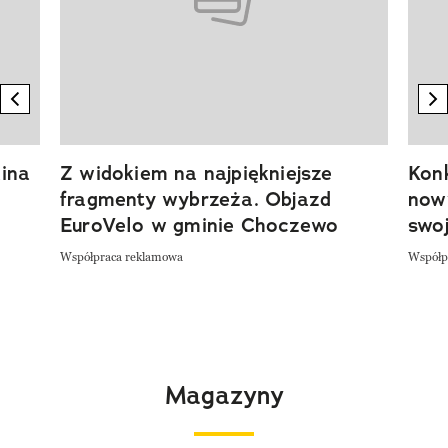
previous element
n
ina
Z widokiem na najpiękniejsze
Kon
fragmenty wybrzeża. Objazd
now
EuroVelo w gminie Choczewo
swoj
Współpraca reklamowa
Współp
Magazyny