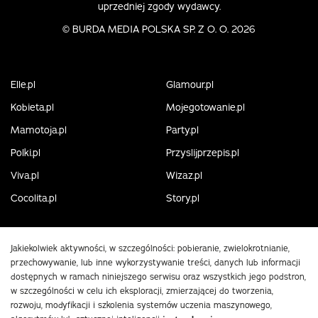
uprzedniej zgody wydawcy.
©
BURDA MEDIA POLSKA SP. Z O. O. 2026
Elle.pl
Glamour.pl
Kobieta.pl
Mojegotowanie.pl
Mamotoja.pl
Party.pl
Polki.pl
Przyslijprzepis.pl
Viva.pl
Wizaz.pl
Cocolita.pl
Story.pl
Jakiekolwiek aktywności, w szczególności: pobieranie, zwielokrotnianie,
przechowywanie, lub inne wykorzystywanie treści, danych lub informacji
dostępnych w ramach niniejszego serwisu oraz wszystkich jego podstron,
w szczególności w celu ich eksploracji, zmierzającej do tworzenia,
rozwoju, modyfikacji i szkolenia systemów uczenia maszynowego,