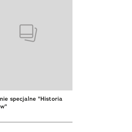
ie specjalne "Historia
ów"