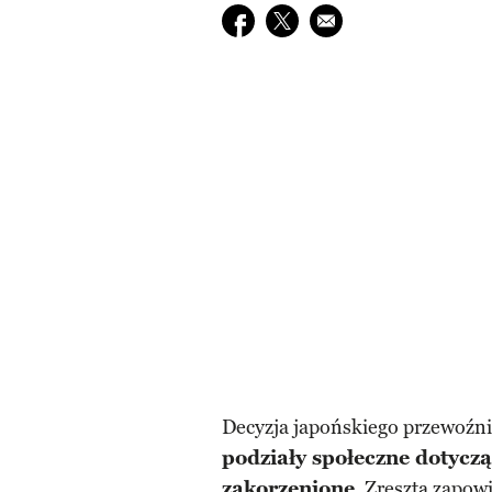
Udostępnij na facebook
Udostępnij na twitter
E-mail do przyjaciela
Decyzja japońskiego przewoźnik
podziały społeczne dotyczą
zakorzenione
. Zresztą zapo