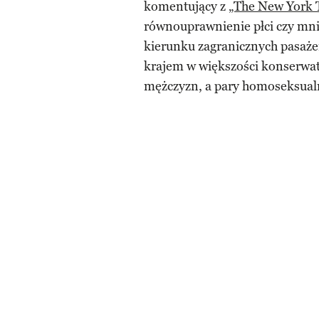
komentujący z
„The New York
równouprawnienie płci czy mni
kierunku zagranicznych pasaż
krajem w większości konserwat
mężczyzn, a pary homoseksualn