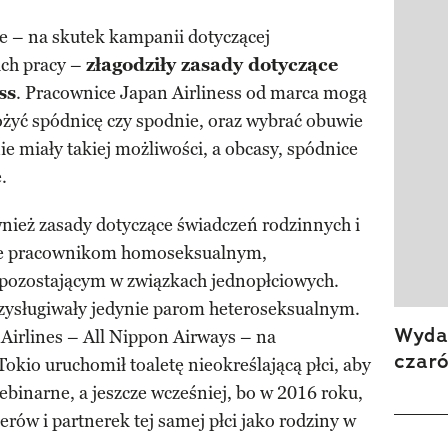
cze – na skutek kampanii dotyczącej
ach pracy –
złagodziły zasady dotyczące
ss
. Pracownice Japan Airliness od marca mogą
ożyć spódnicę czy spodnie, oraz wybrać obuwie
ie miały takiej możliwości, a obcasy, spódnice
.
nież zasady dotyczące świadczeń rodzinnych i
akże pracownikom homoseksualnym,
pozostającym w związkach jednopłciowych.
rzysługiwały jedynie parom heteroseksualnym.
Wydan
irlines – All Nippon Airways – na
czar
kio uruchomił toaletę nieokreślającą płci, aby
ebinarne, a jeszcze wcześniej, bo w 2016 roku,
erów i partnerek tej samej płci jako rodziny w