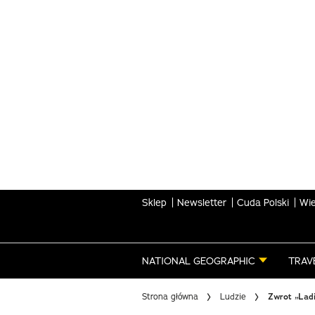
Skip
to
main
content
Sklep
Newsletter
Cuda Polski
Wie
NATIONAL GEOGRAPHIC
TRAV
Strona główna
Ludzie
Zwrot „Ladi