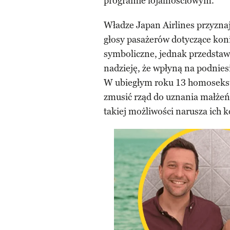
programie lojalnościowym.
Władze Japan Airlines przyznaj
głosy pasażerów dotyczące ko
symboliczne, jednak przedstaw
nadzieję, że wpłyną na podnies
W ubiegłym roku 13 homoseksua
zmusić rząd do uznania małżeńs
takiej możliwości narusza ich 