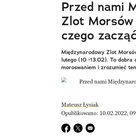
Przed nami 
Zlot Morsów 
czego zaczą
Międzynarodowy Zlot Morsów
lutego (10 -13.02). To dobra
moroswaniem i zrozumieć te
Mateusz Łysiak
Opublikowano: 10.02.2022, 09
Udostępnij na facebook
Udostępnij na twitter
E-mail do przyjaciela