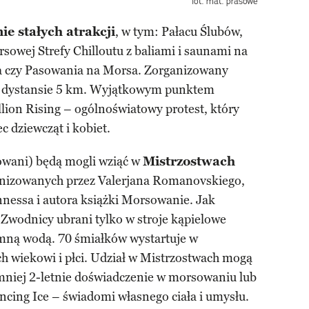
fot. mat. prasowe
ie stałych atrakcji
, w tym: Pałacu Ślubów,
owej Strefy Chilloutu z baliami i saunami na
 czy Pasowania na Morsa. Zorganizowany
a dystansie 5 km. Wyjątkowym punktem
lion Rising – ogólnoświatowy protest, który
 dziewcząt i kobiet.
owani) będą mogli wziąć w
Mistrzostwach
nizowanych przez Valerjana Romanovskiego,
nnessa i autora książki Morsowanie. Jak
wodnicy ubrani tylko w stroje kąpielowe
 zimną wodą. 70 śmiałków wystartuje w
h wiekowi i płci. Udział w Mistrzostwach mogą
jmniej 2-letnie doświadczenie w morsowaniu lub
ancing Ice – świadomi własnego ciała i umysłu.