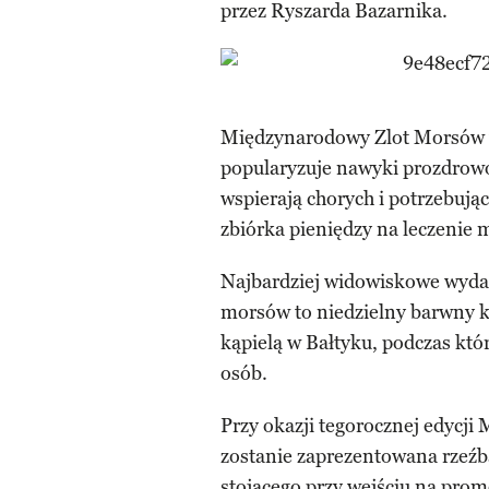
przez Ryszarda Bazarnika.
Międzynarodowy Zlot Morsów w 
popularyzuje nawyki prozdrowot
wspierają chorych i potrzebują
zbiórka pieniędzy na leczenie 
Najbardziej widowiskowe wydar
morsów to niedzielny barwny 
kąpielą w Bałtyku, podczas któ
osób.
Przy okazji tegorocznej edycj
zostanie zaprezentowana rzeźb
stojącego przy wejściu na prom