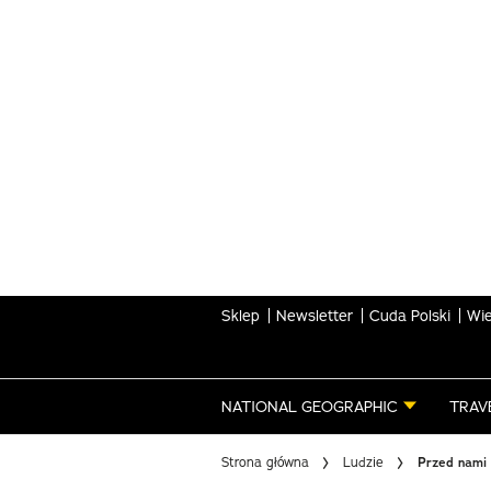
Skip
to
main
content
Sklep
Newsletter
Cuda Polski
Wie
NATIONAL GEOGRAPHIC
TRAV
Strona główna
Ludzie
Przed nami