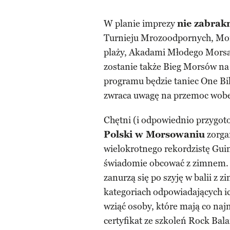
W planie imprezy
nie zabrakn
Turnieju Mrozoodpornych, Mors
plaży, Akadami Młodego Morsa
zostanie także Bieg Morsów n
programu będzie taniec One Bil
zwraca uwagę na przemoc wobec
Chętni (i odpowiednio przygot
Polski w Morsowaniu
zorga
wielokrotnego rekordzistę Gui
świadomie obcować z zimnem. Z
zanurzą się po szyję w balii z
kategoriach odpowiadających ic
wziąć osoby, które mają co na
certyfikat ze szkoleń Rock Bal